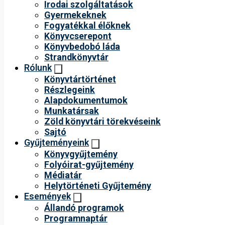
Irodai szolgáltatások
Gyermekeknek
Fogyatékkal élőknek
Könyvcserepont
Könyvbedobó láda
Strandkönyvtár
Rólunk
Könyvtártörténet
Részlegeink
Alapdokumentumok
Munkatársak
Zöld könyvtári törekvéseink
Sajtó
Gyűjteményeink
Könyvgyűjtemény
Folyóirat-gyűjtemény
Médiatár
Helytörténeti Gyűjtemény
Események
Állandó programok
Programnaptár