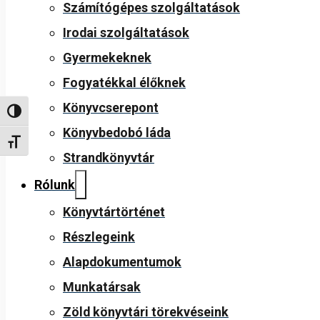
Számítógépes szolgáltatások
Irodai szolgáltatások
Gyermekeknek
Fogyatékkal élőknek
Könyvcserepont
Nagy kontraszt váltása
Könyvbedobó láda
Betűméret váltása
Strandkönyvtár
Rólunk
Könyvtártörténet
Részlegeink
Alapdokumentumok
Munkatársak
Zöld könyvtári törekvéseink