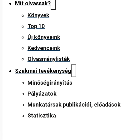
Mit olvassak?
Könyvek
Top 10
Új könyveink
Kedvenceink
Olvasmánylisták
Szakmai tevékenység
Minőségirányítás
Pályázatok
Munkatársak publikációi, előadások
Statisztika