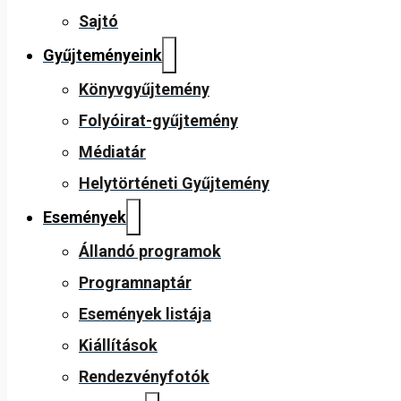
Sajtó
Gyűjteményeink
Könyvgyűjtemény
Folyóirat-gyűjtemény
Médiatár
Helytörténeti Gyűjtemény
Események
Állandó programok
Programnaptár
Események listája
Kiállítások
Rendezvényfotók