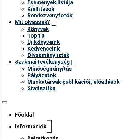
Események listája
Kiállítások
Rendezvényfotók
Mit olvassak?
Könyvek
Top 10
Új könyveink
Kedvenceink
Olvasmánylisták
Szakmai tevékenység
Minőségirányítás
Pályázatok
Munkatársak publikációi, előadások
Statisztika
Főoldal
Információk
Beiratkozás