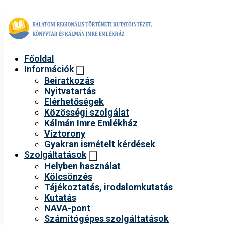
Főoldal
Információk
Beiratkozás
Nyitvatartás
Elérhetőségek
Közösségi szolgálat
Kálmán Imre Emlékház
Víztorony
Gyakran ismételt kérdések
Szolgáltatások
Helyben használat
Kölcsönzés
Tájékoztatás, irodalomkutatás
Kutatás
NAVA-pont
Számítógépes szolgáltatások