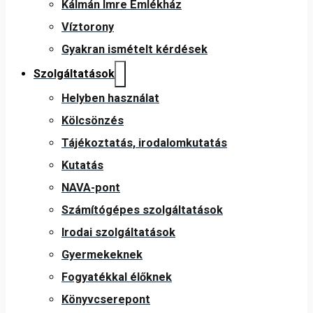
Kálmán Imre Emlékház
Víztorony
Gyakran ismételt kérdések
Szolgáltatások
Helyben használat
Kölcsönzés
Tájékoztatás, irodalomkutatás
Kutatás
NAVA-pont
Számítógépes szolgáltatások
Irodai szolgáltatások
Gyermekeknek
Fogyatékkal élőknek
Könyvcserepont