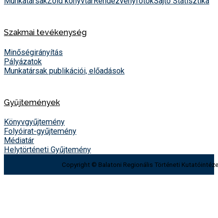
Munkatársak
Zöld könyvtár
Rendezvényfotók
Sajtó
Statisztika
Szakmai tevékenység
Minőségirányítás
Pályázatok
Munkatársak publikációi, előadások
Gyűjtemények
Könyvgyűjtemény
Folyóirat-gyűjtemény
Médiatár
Helytörténeti Gyűjtemény
Copyright © Balatoni Regionális Történeti Kutatóintéze