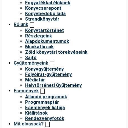
Fogyatékkal élőknek
Könyvcserepont
Könyvbedobó láda
Strandkönyvtár
Rólunk
Könyvtártörténet
Részlegeink
Alapdokumentumok
Munkatársak
Zöld könyvtári törekvéseink
Sajtó
Gyűjteményeink
Könyvgyűjtemény
Folyóirat-gyűjtemény
Médiatár
Helytörténeti Gyűjtemény
Események
Állandó programok
Programnaptár
Események listája
Kiállítások
Rendezvényfotók
Mit olvassak?