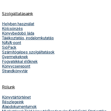
Szolgáltatásaink
Helyben használat
Kölcsönzés
Könyvbedobó láda
Tájékoztatás, irodalomkutatás
NAVA-pont
SióPack
Számítógépes szolgáltatások
Gyermekeknek
Fogyatékkal élőknek
Könyvcserepont
Strandkönyvtár
Rólunk
Könyvtártörténet
Részlegeink
Alapdokumentumok