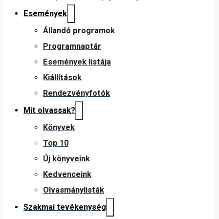
Események
Állandó programok
Programnaptár
Események listája
Kiállítások
Rendezvényfotók
Mit olvassak?
Könyvek
Top 10
Új könyveink
Kedvenceink
Olvasmánylisták
Szakmai tevékenység