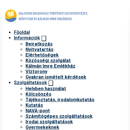
Főoldal
Információk
Beiratkozás
Nyitvatartás
Elérhetőségek
Közösségi szolgálat
Kálmán Imre Emlékház
Víztorony
Gyakran ismételt kérdések
Szolgáltatások
Helyben használat
Kölcsönzés
Tájékoztatás, irodalomkutatás
Kutatás
NAVA-pont
Számítógépes szolgáltatások
Irodai szolgáltatások
Gyermekeknek