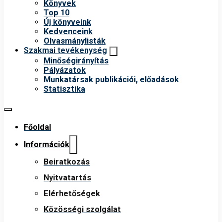
Könyvek
Top 10
Új könyveink
Kedvenceink
Olvasmánylisták
Szakmai tevékenység
Minőségirányítás
Pályázatok
Munkatársak publikációi, előadások
Statisztika
Főoldal
Információk
Beiratkozás
Nyitvatartás
Elérhetőségek
Közösségi szolgálat