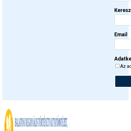
Keresz
Email
Adatke
Az ad