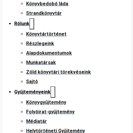
Könyvbedobó láda
Strandkönyvtár
Rólunk
Könyvtártörténet
Részlegeink
Alapdokumentumok
Munkatársak
Zöld könyvtári törekvéseink
Sajtó
Gyűjteményeink
Könyvgyűjtemény
Folyóirat-gyűjtemény
Médiatár
Helytörténeti Gyűjtemény