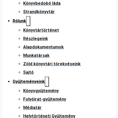
Könyvbedobó láda
Strandkönyvtár
Rólunk
Könyvtártörténet
Részlegeink
Alapdokumentumok
Munkatársak
Zöld könyvtári törekvéseink
Sajtó
Gyűjteményeink
Könyvgyűjtemény
Folyóirat-gyűjtemény
Médiatár
Helytörténeti Gyűjtemény