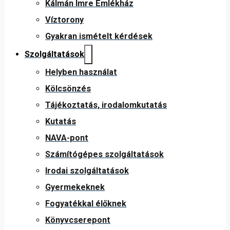
Kálmán Imre Emlékház
Víztorony
Gyakran ismételt kérdések
Szolgáltatások
Helyben használat
Kölcsönzés
Tájékoztatás, irodalomkutatás
Kutatás
NAVA-pont
Számítógépes szolgáltatások
Irodai szolgáltatások
Gyermekeknek
Fogyatékkal élőknek
Könyvcserepont