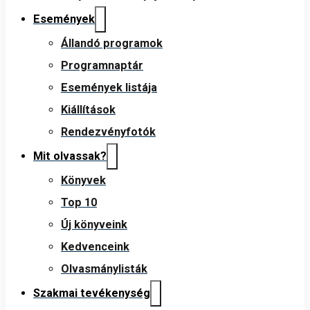
Események
Állandó programok
Programnaptár
Események listája
Kiállítások
Rendezvényfotók
Mit olvassak?
Könyvek
Top 10
Új könyveink
Kedvenceink
Olvasmánylisták
Szakmai tevékenység