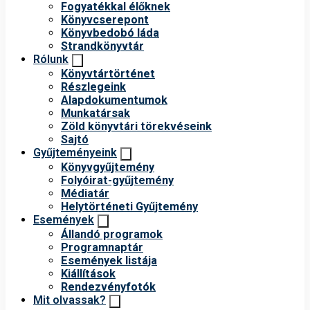
Fogyatékkal élőknek
Könyvcserepont
Könyvbedobó láda
Strandkönyvtár
Rólunk
Könyvtártörténet
Részlegeink
Alapdokumentumok
Munkatársak
Zöld könyvtári törekvéseink
Sajtó
Gyűjteményeink
Könyvgyűjtemény
Folyóirat-gyűjtemény
Médiatár
Helytörténeti Gyűjtemény
Események
Állandó programok
Programnaptár
Események listája
Kiállítások
Rendezvényfotók
Mit olvassak?