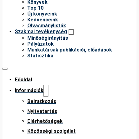
Könyvek
Top 10
Új könyveink
Kedvenceink
Olvasmánylisták
Szakmai tevékenység
Minőségirányítás
Pályázatok
Munkatársak publikációi, előadások
Statisztika
Főoldal
Információk
Beiratkozás
Nyitvatartás
Elérhetőségek
Közösségi szolgálat