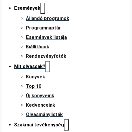
Események
Állandó programok
Programnaptár
Események listája
Kiállítások
Rendezvényfotók
Mit olvassak?
Könyvek
Top 10
Új könyveink
Kedvenceink
Olvasmánylisták
Szakmai tevékenység