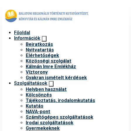
Főoldal
Információk
Beiratkozás
Nyitvatartás
Elérhetőségek
Közösségi szolgálat
Kálmán Imre Emlékház
Víztorony
Gyakran ismételt kérdések
Szolgáltatások
Helyben használat
Kölcsönzés
Tájékoztatás, irodalomkutatás
Kutatás
NAVA-pont
Számítógépes szolgáltatások
Irodai szolgáltatások
Gyermekeknek