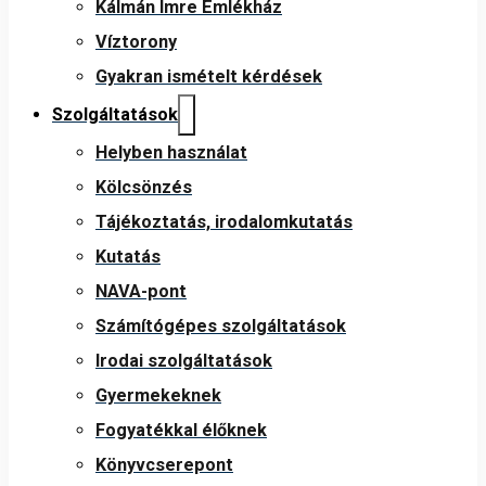
Kálmán Imre Emlékház
Víztorony
Gyakran ismételt kérdések
Szolgáltatások
Helyben használat
Kölcsönzés
Tájékoztatás, irodalomkutatás
Kutatás
NAVA-pont
Számítógépes szolgáltatások
Irodai szolgáltatások
Gyermekeknek
Fogyatékkal élőknek
Könyvcserepont