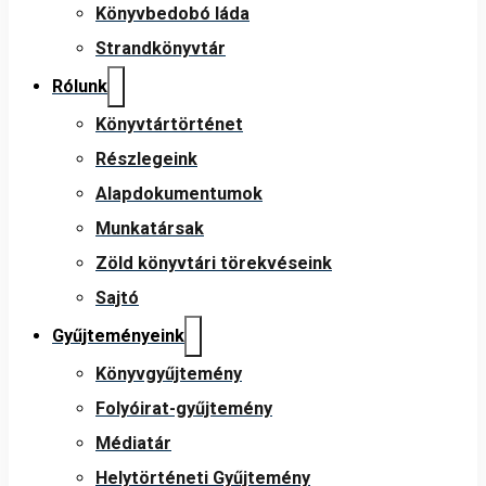
Könyvbedobó láda
Strandkönyvtár
Rólunk
Könyvtártörténet
Részlegeink
Alapdokumentumok
Munkatársak
Zöld könyvtári törekvéseink
Sajtó
Gyűjteményeink
Könyvgyűjtemény
Folyóirat-gyűjtemény
Médiatár
Helytörténeti Gyűjtemény