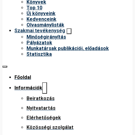
Könyvek
Top 10
Új könyveink
Kedvenceink
Olvasmánylisták
Szakmai tevékenység
Minőségirányítás
Pályázatok
Munkatársak publikációi, előadások
Statisztika
Főoldal
Információk
Beiratkozás
Nyitvatartás
Elérhetőségek
Közösségi szolgálat