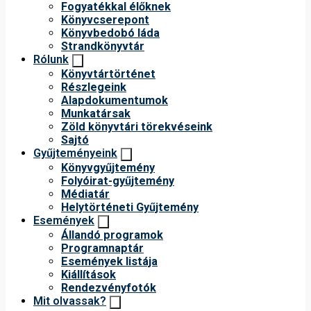
Fogyatékkal élőknek
Könyvcserepont
Könyvbedobó láda
Strandkönyvtár
Rólunk
Könyvtártörténet
Részlegeink
Alapdokumentumok
Munkatársak
Zöld könyvtári törekvéseink
Sajtó
Gyűjteményeink
Könyvgyűjtemény
Folyóirat-gyűjtemény
Médiatár
Helytörténeti Gyűjtemény
Események
Állandó programok
Programnaptár
Események listája
Kiállítások
Rendezvényfotók
Mit olvassak?