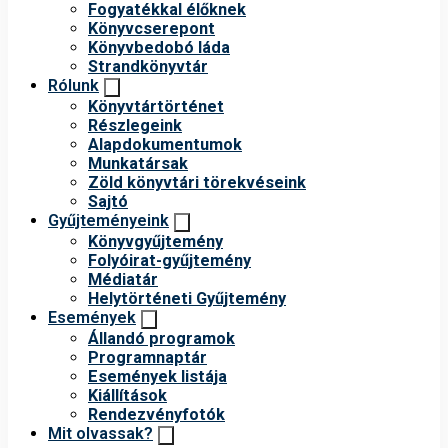
Fogyatékkal élőknek
Könyvcserepont
Könyvbedobó láda
Strandkönyvtár
Rólunk
Könyvtártörténet
Részlegeink
Alapdokumentumok
Munkatársak
Zöld könyvtári törekvéseink
Sajtó
Gyűjteményeink
Könyvgyűjtemény
Folyóirat-gyűjtemény
Médiatár
Helytörténeti Gyűjtemény
Események
Állandó programok
Programnaptár
Események listája
Kiállítások
Rendezvényfotók
Mit olvassak?