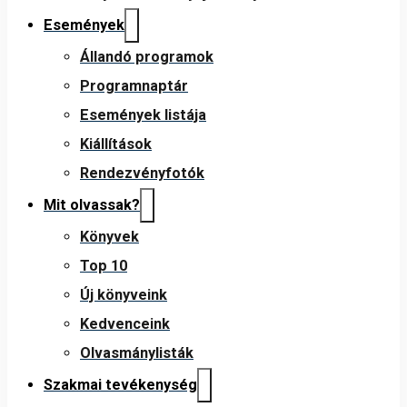
Események
Állandó programok
Programnaptár
Események listája
Kiállítások
Rendezvényfotók
Mit olvassak?
Könyvek
Top 10
Új könyveink
Kedvenceink
Olvasmánylisták
Szakmai tevékenység