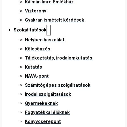
Kálmán Imre Emlékház
Víztorony
Gyakran ismételt kérdések
Szolgáltatások
Helyben használat
Kölcsönzés
Tájékoztatás, irodalomkutatás
Kutatás
NAVA-pont
Számítógépes szolgáltatások
Irodai szolgáltatások
Gyermekeknek
Fogyatékkal élőknek
Könyvcserepont