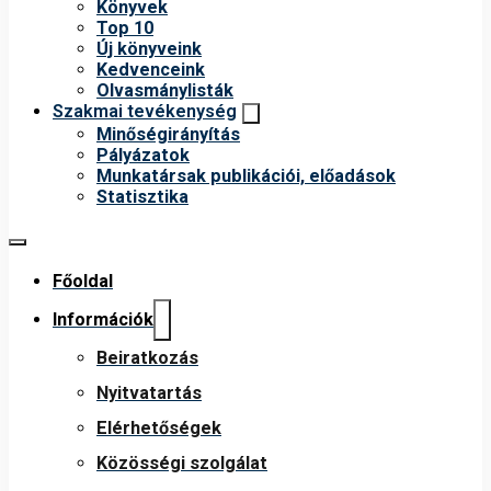
Könyvek
Top 10
Új könyveink
Kedvenceink
Olvasmánylisták
Szakmai tevékenység
Minőségirányítás
Pályázatok
Munkatársak publikációi, előadások
Statisztika
Főoldal
Információk
Beiratkozás
Nyitvatartás
Elérhetőségek
Közösségi szolgálat