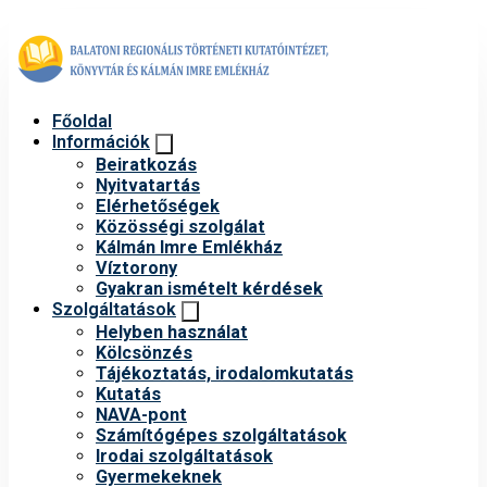
Főoldal
Információk
Beiratkozás
Nyitvatartás
Elérhetőségek
Közösségi szolgálat
Kálmán Imre Emlékház
Víztorony
Gyakran ismételt kérdések
Szolgáltatások
Helyben használat
Kölcsönzés
Tájékoztatás, irodalomkutatás
Kutatás
NAVA-pont
Számítógépes szolgáltatások
Irodai szolgáltatások
Gyermekeknek