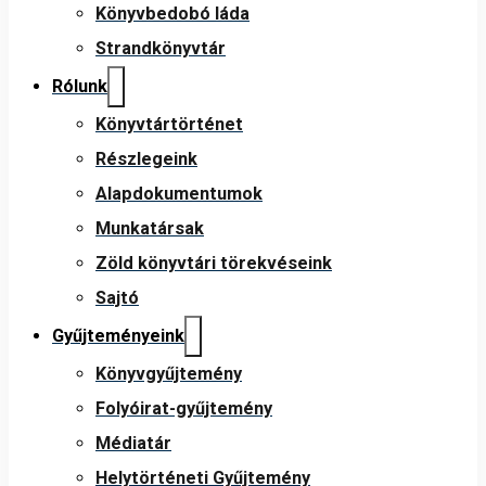
Könyvbedobó láda
Strandkönyvtár
Rólunk
Könyvtártörténet
Részlegeink
Alapdokumentumok
Munkatársak
Zöld könyvtári törekvéseink
Sajtó
Gyűjteményeink
Könyvgyűjtemény
Folyóirat-gyűjtemény
Médiatár
Helytörténeti Gyűjtemény