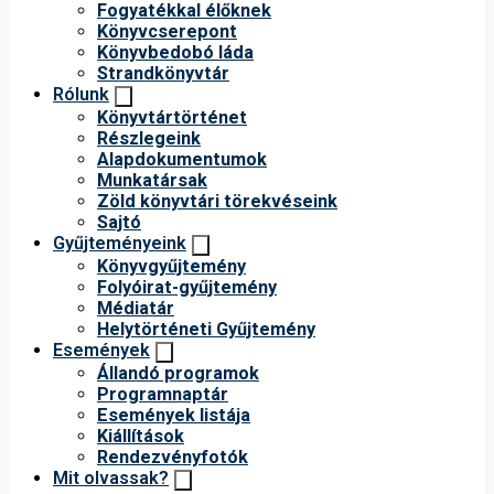
Fogyatékkal élőknek
Könyvcserepont
Könyvbedobó láda
Strandkönyvtár
Rólunk
Könyvtártörténet
Részlegeink
Alapdokumentumok
Munkatársak
Zöld könyvtári törekvéseink
Sajtó
Gyűjteményeink
Könyvgyűjtemény
Folyóirat-gyűjtemény
Médiatár
Helytörténeti Gyűjtemény
Események
Állandó programok
Programnaptár
Események listája
Kiállítások
Rendezvényfotók
Mit olvassak?