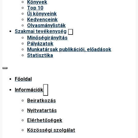
Könyvek
Top 10
Új könyveink
Kedvenceink
Olvasmánylisták
Szakmai tevékenység
Minőségirányítás
Pályázatok
Munkatársak publikációi, előadások
Statisztika
Főoldal
Információk
Beiratkozás
Nyitvatartás
Elérhetőségek
Közösségi szolgálat