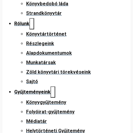
Könyvbedobó láda
Strandkönyvtár
Rólunk
Könyvtártörténet
Részlegeink
Alapdokumentumok
Munkatársak
Zöld könyvtári törekvéseink
Sajtó
Gyűjteményeink
Könyvgyűjtemény
Folyóirat-gyűjtemény
Médiatár
Helytörténeti Gyűjtemény