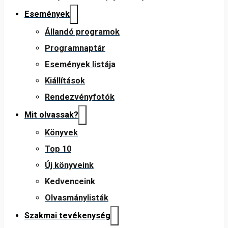
Események
Állandó programok
Programnaptár
Események listája
Kiállítások
Rendezvényfotók
Mit olvassak?
Könyvek
Top 10
Új könyveink
Kedvenceink
Olvasmánylisták
Szakmai tevékenység