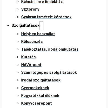
Kálmán Imre Emlékház
Víztorony
Gyakran ismételt kérdések
Szolgáltatások
Helyben használat
Kölcsönzés
Tájékoztatás, irodalomkutatás
Kutatás
NAVA-pont
Számítógépes szolgáltatások
Irodai szolgáltatások
Gyermekeknek
Fogyatékkal élőknek
Könyvcserepont