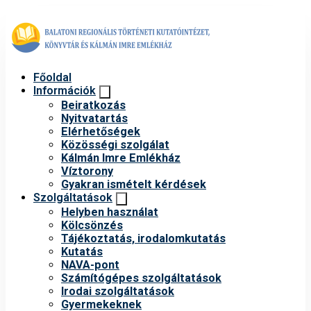
Főoldal
Információk
Beiratkozás
Nyitvatartás
Elérhetőségek
Közösségi szolgálat
Kálmán Imre Emlékház
Víztorony
Gyakran ismételt kérdések
Szolgáltatások
Helyben használat
Kölcsönzés
Tájékoztatás, irodalomkutatás
Kutatás
NAVA-pont
Számítógépes szolgáltatások
Irodai szolgáltatások
Gyermekeknek