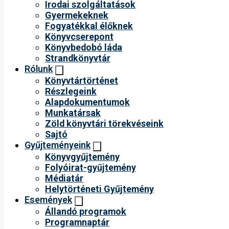
Irodai szolgáltatások
Gyermekeknek
Fogyatékkal élőknek
Könyvcserepont
Könyvbedobó láda
Strandkönyvtár
Rólunk
Könyvtártörténet
Részlegeink
Alapdokumentumok
Munkatársak
Zöld könyvtári törekvéseink
Sajtó
Gyűjteményeink
Könyvgyűjtemény
Folyóirat-gyűjtemény
Médiatár
Helytörténeti Gyűjtemény
Események
Állandó programok
Programnaptár