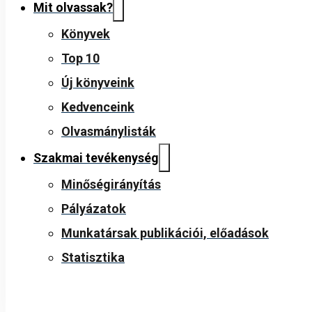
Mit olvassak?
Könyvek
Top 10
Új könyveink
Kedvenceink
Olvasmánylisták
Szakmai tevékenység
Minőségirányítás
Pályázatok
Munkatársak publikációi, előadások
Statisztika