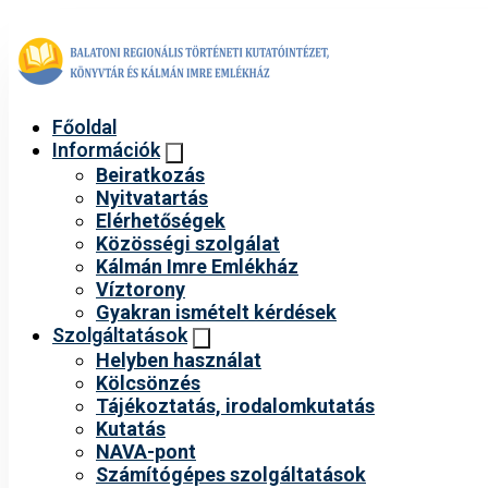
Főoldal
Információk
Beiratkozás
Nyitvatartás
Elérhetőségek
Közösségi szolgálat
Kálmán Imre Emlékház
Víztorony
Gyakran ismételt kérdések
Szolgáltatások
Helyben használat
Kölcsönzés
Tájékoztatás, irodalomkutatás
Kutatás
NAVA-pont
Számítógépes szolgáltatások