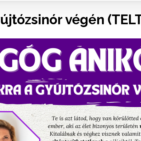
yújtózsinór végén (TEL