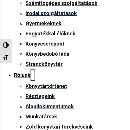
Számítógépes szolgáltatások
Irodai szolgáltatások
Gyermekeknek
Fogyatékkal élőknek
Könyvcserepont
Nagy kontraszt váltása
Könyvbedobó láda
Betűméret váltása
Strandkönyvtár
Rólunk
Könyvtártörténet
Részlegeink
Alapdokumentumok
Munkatársak
Zöld könyvtári törekvéseink