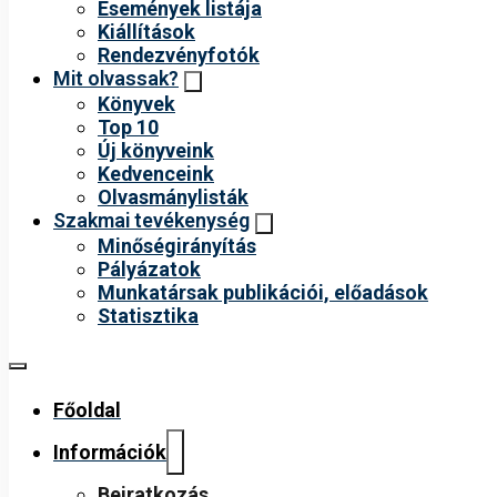
Események listája
Kiállítások
Rendezvényfotók
Mit olvassak?
Könyvek
Top 10
Új könyveink
Kedvenceink
Olvasmánylisták
Szakmai tevékenység
Minőségirányítás
Pályázatok
Munkatársak publikációi, előadások
Statisztika
Főoldal
Információk
Beiratkozás