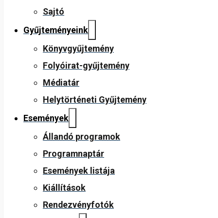
Sajtó
Gyűjteményeink
Könyvgyűjtemény
Folyóirat-gyűjtemény
Médiatár
Helytörténeti Gyűjtemény
Események
Állandó programok
Programnaptár
Események listája
Kiállítások
Rendezvényfotók