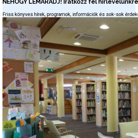
NEHOGY LEMARADJ! Iratkozz fel hírlevelünkre 
Friss könyves hírek, programok, információk és sok-sok érd