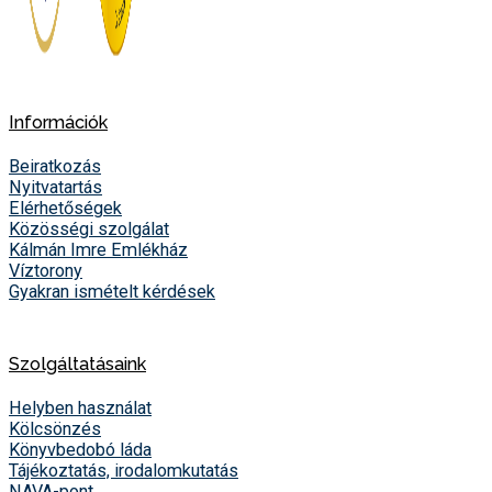
Információk
Beiratkozás
Nyitvatartás
Elérhetőségek
Közösségi szolgálat
Kálmán Imre Emlékház
Víztorony
Gyakran ismételt kérdések
Szolgáltatásaink
Helyben használat
Kölcsönzés
Könyvbedobó láda
Tájékoztatás, irodalomkutatás
NAVA-pont