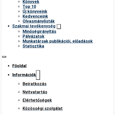
Könyvek
Top 10
Új könyveink
Kedvenceink
Olvasmánylisták
Szakmai tevékenység
Minőségirányítás
Pályázatok
Munkatársak publikációi, előadások
Statisztika
Főoldal
Információk
Beiratkozás
Nyitvatartás
Elérhetőségek
Közösségi szolgálat