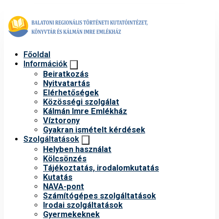
Főoldal
Információk
Beiratkozás
Nyitvatartás
Elérhetőségek
Közösségi szolgálat
Kálmán Imre Emlékház
Víztorony
Gyakran ismételt kérdések
Szolgáltatások
Helyben használat
Kölcsönzés
Tájékoztatás, irodalomkutatás
Kutatás
NAVA-pont
Számítógépes szolgáltatások
Irodai szolgáltatások
Gyermekeknek