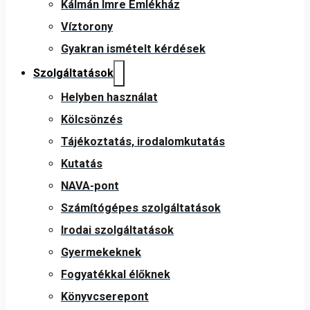
Kálmán Imre Emlékház
Víztorony
Gyakran ismételt kérdések
Szolgáltatások
Helyben használat
Kölcsönzés
Tájékoztatás, irodalomkutatás
Kutatás
NAVA-pont
Számítógépes szolgáltatások
Irodai szolgáltatások
Gyermekeknek
Fogyatékkal élőknek
Könyvcserepont