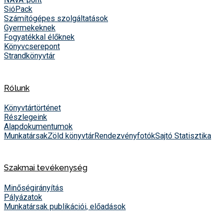
SióPack
Számítógépes szolgáltatások
Gyermekeknek
Fogyatékkal élőknek
Könyvcserepont
Strandkönyvtár
Rólunk
Könyvtártörténet
Részlegeink
Alapdokumentumok
Munkatársak
Zöld könyvtár
Rendezvényfotók
Sajtó
Statisztika
Szakmai tevékenység
Minőségirányítás
Pályázatok
Munkatársak publikációi, előadások