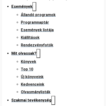
Események
Állandó programok
Programnaptár
Események listája
Kiállítások
Rendezvényfotók
Mit olvassak?
Könyvek
Top 10
Új könyveink
Kedvenceink
Olvasmánylisták
Szakmai tevékenység