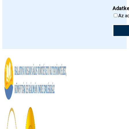
Adatke
Az ad