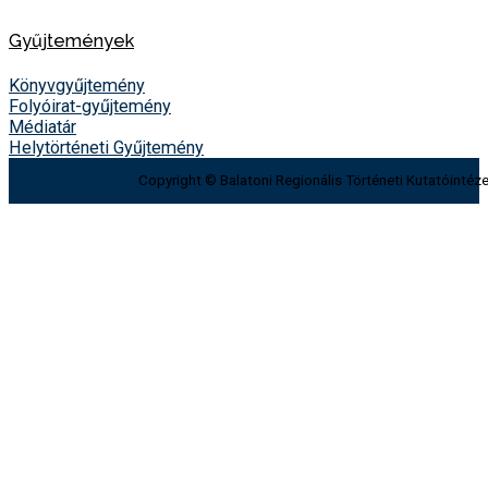
Gyűjtemények
Könyvgyűjtemény
Folyóirat-gyűjtemény
Médiatár
Helytörténeti Gyűjtemény
Copyright © Balatoni Regionális Történeti Kutatóintéze