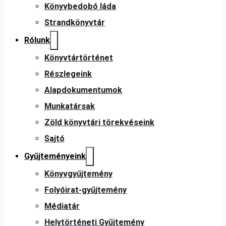
Könyvbedobó láda
Strandkönyvtár
Rólunk
Könyvtártörténet
Részlegeink
Alapdokumentumok
Munkatársak
Zöld könyvtári törekvéseink
Sajtó
Gyűjteményeink
Könyvgyűjtemény
Folyóirat-gyűjtemény
Médiatár
Helytörténeti Gyűjtemény