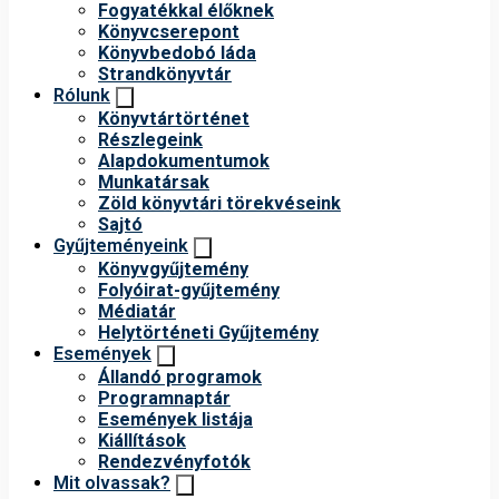
Fogyatékkal élőknek
Könyvcserepont
Könyvbedobó láda
Strandkönyvtár
Rólunk
Könyvtártörténet
Részlegeink
Alapdokumentumok
Munkatársak
Zöld könyvtári törekvéseink
Sajtó
Gyűjteményeink
Könyvgyűjtemény
Folyóirat-gyűjtemény
Médiatár
Helytörténeti Gyűjtemény
Események
Állandó programok
Programnaptár
Események listája
Kiállítások
Rendezvényfotók
Mit olvassak?