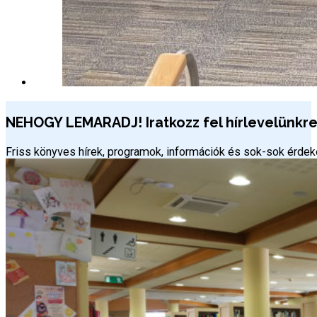
NEHOGY LEMARADJ! Iratkozz fel hírlevelünkre 
Friss könyves hírek, programok, információk és sok-sok érd