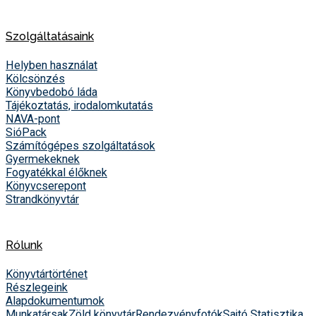
Szolgáltatásaink
Helyben használat
Kölcsönzés
Könyvbedobó láda
Tájékoztatás, irodalomkutatás
NAVA-pont
SióPack
Számítógépes szolgáltatások
Gyermekeknek
Fogyatékkal élőknek
Könyvcserepont
Strandkönyvtár
Rólunk
Könyvtártörténet
Részlegeink
Alapdokumentumok
Munkatársak
Zöld könyvtár
Rendezvényfotók
Sajtó
Statisztika