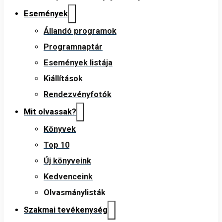
Események
Állandó programok
Programnaptár
Események listája
Kiállítások
Rendezvényfotók
Mit olvassak?
Könyvek
Top 10
Új könyveink
Kedvenceink
Olvasmánylisták
Szakmai tevékenység