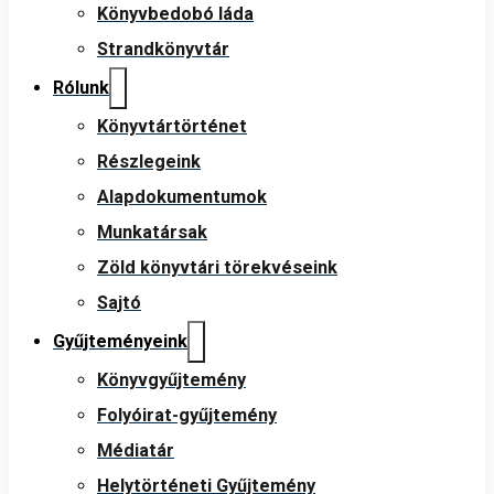
Könyvbedobó láda
Strandkönyvtár
Rólunk
Könyvtártörténet
Részlegeink
Alapdokumentumok
Munkatársak
Zöld könyvtári törekvéseink
Sajtó
Gyűjteményeink
Könyvgyűjtemény
Folyóirat-gyűjtemény
Médiatár
Helytörténeti Gyűjtemény