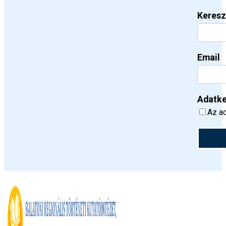
Keresz
Email
Adatke
Az ad