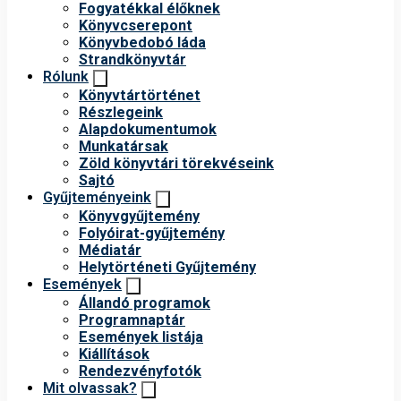
Fogyatékkal élőknek
Könyvcserepont
Könyvbedobó láda
Strandkönyvtár
Rólunk
Könyvtártörténet
Részlegeink
Alapdokumentumok
Munkatársak
Zöld könyvtári törekvéseink
Sajtó
Gyűjteményeink
Könyvgyűjtemény
Folyóirat-gyűjtemény
Médiatár
Helytörténeti Gyűjtemény
Események
Állandó programok
Programnaptár
Események listája
Kiállítások
Rendezvényfotók
Mit olvassak?