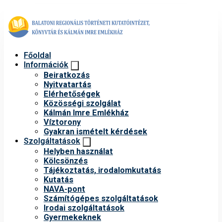
Főoldal
Információk
Beiratkozás
Nyitvatartás
Elérhetőségek
Közösségi szolgálat
Kálmán Imre Emlékház
Víztorony
Gyakran ismételt kérdések
Szolgáltatások
Helyben használat
Kölcsönzés
Tájékoztatás, irodalomkutatás
Kutatás
NAVA-pont
Számítógépes szolgáltatások
Irodai szolgáltatások
Gyermekeknek