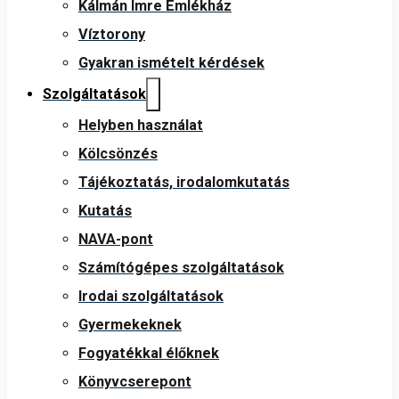
Kálmán Imre Emlékház
Víztorony
Gyakran ismételt kérdések
Szolgáltatások
Helyben használat
Kölcsönzés
Tájékoztatás, irodalomkutatás
Kutatás
NAVA-pont
Számítógépes szolgáltatások
Irodai szolgáltatások
Gyermekeknek
Fogyatékkal élőknek
Könyvcserepont