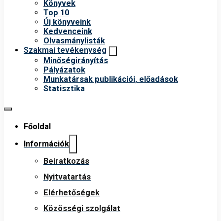
Könyvek
Top 10
Új könyveink
Kedvenceink
Olvasmánylisták
Szakmai tevékenység
Minőségirányítás
Pályázatok
Munkatársak publikációi, előadások
Statisztika
Főoldal
Információk
Beiratkozás
Nyitvatartás
Elérhetőségek
Közösségi szolgálat