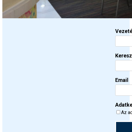
Vezet
Keresz
Email
Adatke
Az ad