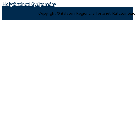
Helytörténeti Gyűjtemény
Copyright © Balatoni Regionális Történeti Kutatóintéze