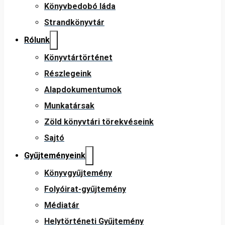
Könyvbedobó láda
Strandkönyvtár
Rólunk
Könyvtártörténet
Részlegeink
Alapdokumentumok
Munkatársak
Zöld könyvtári törekvéseink
Sajtó
Gyűjteményeink
Könyvgyűjtemény
Folyóirat-gyűjtemény
Médiatár
Helytörténeti Gyűjtemény