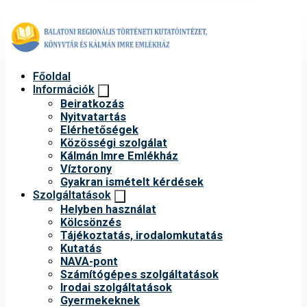
Főoldal
Információk
Beiratkozás
Nyitvatartás
Elérhetőségek
Közösségi szolgálat
Kálmán Imre Emlékház
Víztorony
Gyakran ismételt kérdések
Szolgáltatások
Helyben használat
Kölcsönzés
Tájékoztatás, irodalomkutatás
Kutatás
NAVA-pont
Számítógépes szolgáltatások
Irodai szolgáltatások
Gyermekeknek