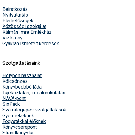
Beiratkozás
Nyitvatartás
Elérhetőségek
Közösségi szolgálat
Kálmán Imre Emlékház
Víztorony
Gyakran ismételt kérdések
Szolgáltatásaink
Helyben használat
Kölcsönzés
Könyvbedobó láda
Tájékoztatás, irodalomkutatás
NAVA-pont
SióPack
Számítógépes szolgáltatások
Gyermekeknek
Fogyatékkal élőknek
Könyvcserepont
Strandkönyvtár