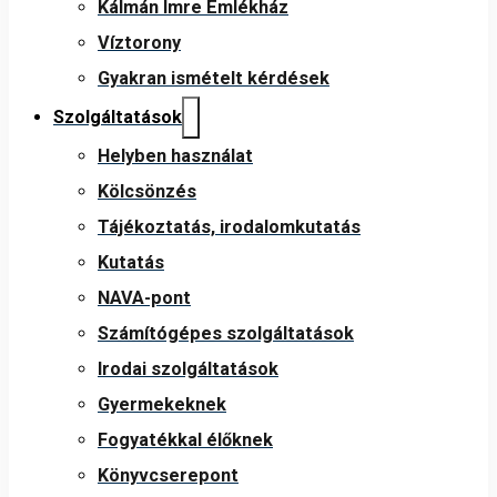
Kálmán Imre Emlékház
Víztorony
Gyakran ismételt kérdések
Szolgáltatások
Helyben használat
Kölcsönzés
Tájékoztatás, irodalomkutatás
Kutatás
NAVA-pont
Számítógépes szolgáltatások
Irodai szolgáltatások
Gyermekeknek
Fogyatékkal élőknek
Könyvcserepont