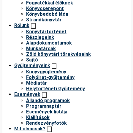
Fogyatékkal élőknek
Könyvcserepont
Könyvbedobó láda
Strandkönyvtár
Rólunk
Könyvtártörténet
Részlegeink
Alapdokumentumok
Munkatársak
Zöld könyvtári törekvéseink
Sajtó
Gyűjteményeink
Könyvgyűjtemény
Folyóirat-gyűjtemény
Médiatár
Helytörténeti Gyűjtemény
Események
Állandó programok
Programnaptár
Események listája
Kiállítások
Rendezvényfotók
Mit olvassak?