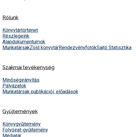
Rólunk
Könyvtártörténet
Részlegeink
Alapdokumentumok
Munkatársak
Zöld könyvtár
Rendezvényfotók
Sajtó
Statisztika
Szakmai tevékenység
Minőségirányítás
Pályázatok
Munkatársak publikációi, előadások
Gyűjtemények
Könyvgyűjtemény
Folyóirat-gyűjtemény
Médiatár