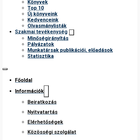
Könyvek
Top 10
Új könyveink
Kedvenceink
Olvasmánylisták
Szakmai tevékenység
Minőségirányítás
Pályázatok
Munkatársak publikációi, előadások
Statisztika
Főoldal
Információk
Beiratkozás
Nyitvatartás
Elérhetőségek
Közösségi szolgálat