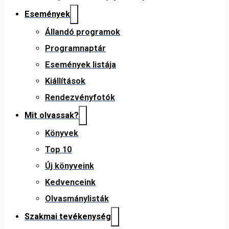
Események
Állandó programok
Programnaptár
Események listája
Kiállítások
Rendezvényfotók
Mit olvassak?
Könyvek
Top 10
Új könyveink
Kedvenceink
Olvasmánylisták
Szakmai tevékenység