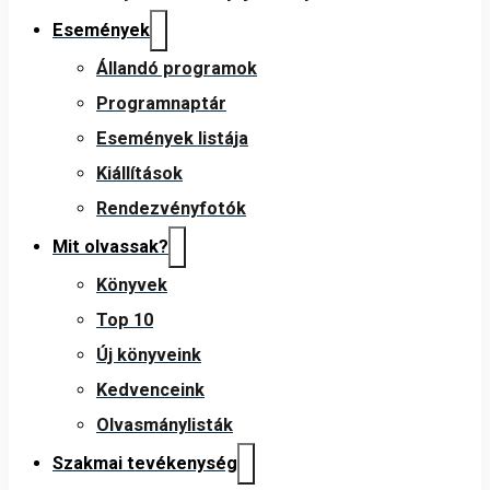
Események
Állandó programok
Programnaptár
Események listája
Kiállítások
Rendezvényfotók
Mit olvassak?
Könyvek
Top 10
Új könyveink
Kedvenceink
Olvasmánylisták
Szakmai tevékenység