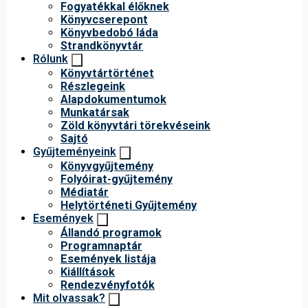
Fogyatékkal élőknek
Könyvcserepont
Könyvbedobó láda
Strandkönyvtár
Rólunk
Könyvtártörténet
Részlegeink
Alapdokumentumok
Munkatársak
Zöld könyvtári törekvéseink
Sajtó
Gyűjteményeink
Könyvgyűjtemény
Folyóirat-gyűjtemény
Médiatár
Helytörténeti Gyűjtemény
Események
Állandó programok
Programnaptár
Események listája
Kiállítások
Rendezvényfotók
Mit olvassak?