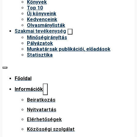
Könyvek
Top 10
Új könyveink
Kedvenceink
Olvasmánylisták
Szakmai tevékenység
Minőségirányítás
Pályázatok
Munkatársak publikációi, előadások
Statisztika
Főoldal
Információk
Beiratkozás
Nyitvatartás
Elérhetőségek
Közösségi szolgálat