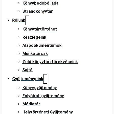
Könyvbedobó láda
Strandkönyvtár
Rólunk
Könyvtártörténet
Részlegeink
Alapdokumentumok
Munkatársak
Zöld könyvtári törekvéseink
Sajtó
Gyűjteményeink
Könyvgyűjtemény
Folyóirat-gyűjtemény
Médiatár
Helytörténeti Gyűjtemény