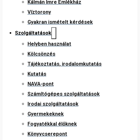
Kálmán Imre Emlékház
Víztorony
Gyakran ismételt kérdések
Szolgáltatások
Helyben használat
Kölcsönzés
Tájékoztatás, irodalomkutatás
Kutatás
NAVA-pont
Számítógépes szolgáltatások
Irodai szolgáltatások
Gyermekeknek
Fogyatékkal élőknek
Könyvcserepont