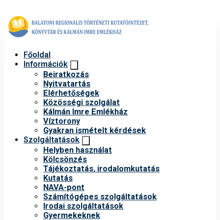
Főoldal
Információk
Beiratkozás
Nyitvatartás
Elérhetőségek
Közösségi szolgálat
Kálmán Imre Emlékház
Víztorony
Gyakran ismételt kérdések
Szolgáltatások
Helyben használat
Kölcsönzés
Tájékoztatás, irodalomkutatás
Kutatás
NAVA-pont
Számítógépes szolgáltatások
Irodai szolgáltatások
Gyermekeknek