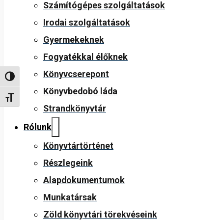
Számítógépes szolgáltatások
Irodai szolgáltatások
Gyermekeknek
Fogyatékkal élőknek
Könyvcserepont
Nagy kontraszt váltása
Könyvbedobó láda
Betűméret váltása
Strandkönyvtár
Rólunk
Könyvtártörténet
Részlegeink
Alapdokumentumok
Munkatársak
Zöld könyvtári törekvéseink