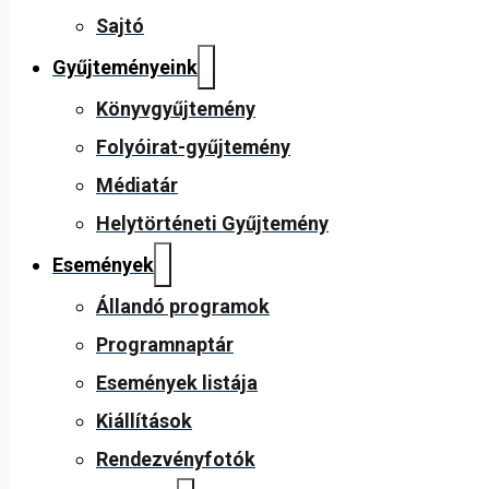
Sajtó
Gyűjteményeink
Könyvgyűjtemény
Folyóirat-gyűjtemény
Médiatár
Helytörténeti Gyűjtemény
Események
Állandó programok
Programnaptár
Események listája
Kiállítások
Rendezvényfotók