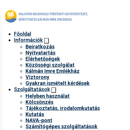
Főoldal
Információk
Beiratkozás
Nyitvatartás
Elérhetőségek
Közösségi szolgálat
Kálmán Imre Emlékház
Víztorony
Gyakran ismételt kérdések
Szolgáltatások
Helyben használat
Kölcsönzés
Tájékoztatás, irodalomkutatás
Kutatás
NAVA-pont
Számítógépes szolgáltatások