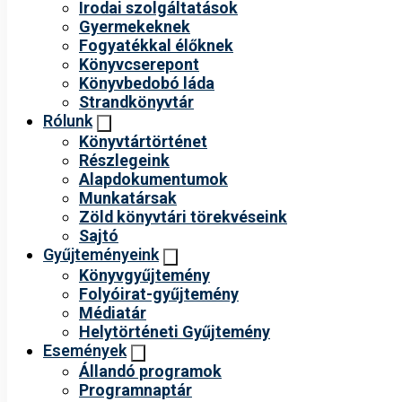
Irodai szolgáltatások
Gyermekeknek
Fogyatékkal élőknek
Könyvcserepont
Könyvbedobó láda
Strandkönyvtár
Rólunk
Könyvtártörténet
Részlegeink
Alapdokumentumok
Munkatársak
Zöld könyvtári törekvéseink
Sajtó
Gyűjteményeink
Könyvgyűjtemény
Folyóirat-gyűjtemény
Médiatár
Helytörténeti Gyűjtemény
Események
Állandó programok
Programnaptár