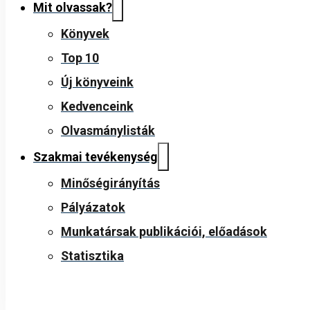
Mit olvassak?
Könyvek
Top 10
Új könyveink
Kedvenceink
Olvasmánylisták
Szakmai tevékenység
Minőségirányítás
Pályázatok
Munkatársak publikációi, előadások
Statisztika