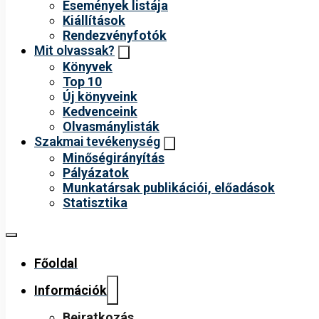
Események listája
Kiállítások
Rendezvényfotók
Mit olvassak?
Könyvek
Top 10
Új könyveink
Kedvenceink
Olvasmánylisták
Szakmai tevékenység
Minőségirányítás
Pályázatok
Munkatársak publikációi, előadások
Statisztika
Főoldal
Információk
Beiratkozás