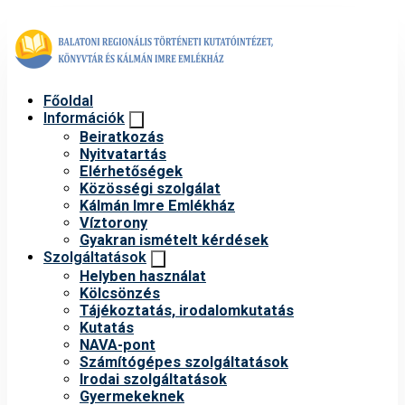
Főoldal
Információk
Beiratkozás
Nyitvatartás
Elérhetőségek
Közösségi szolgálat
Kálmán Imre Emlékház
Víztorony
Gyakran ismételt kérdések
Szolgáltatások
Helyben használat
Kölcsönzés
Tájékoztatás, irodalomkutatás
Kutatás
NAVA-pont
Számítógépes szolgáltatások
Irodai szolgáltatások
Gyermekeknek