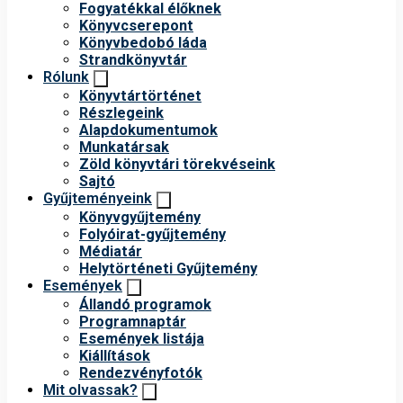
Fogyatékkal élőknek
Könyvcserepont
Könyvbedobó láda
Strandkönyvtár
Rólunk
Könyvtártörténet
Részlegeink
Alapdokumentumok
Munkatársak
Zöld könyvtári törekvéseink
Sajtó
Gyűjteményeink
Könyvgyűjtemény
Folyóirat-gyűjtemény
Médiatár
Helytörténeti Gyűjtemény
Események
Állandó programok
Programnaptár
Események listája
Kiállítások
Rendezvényfotók
Mit olvassak?