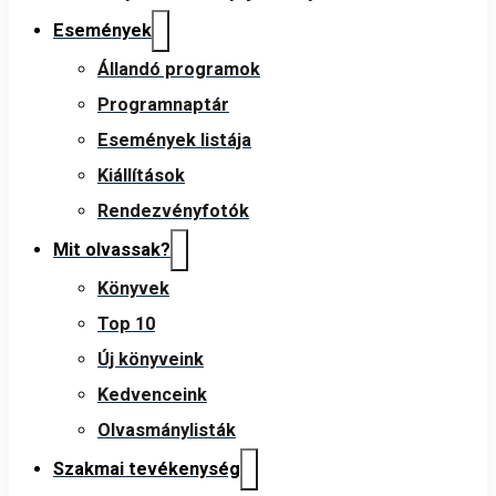
Események
Állandó programok
Programnaptár
Események listája
Kiállítások
Rendezvényfotók
Mit olvassak?
Könyvek
Top 10
Új könyveink
Kedvenceink
Olvasmánylisták
Szakmai tevékenység