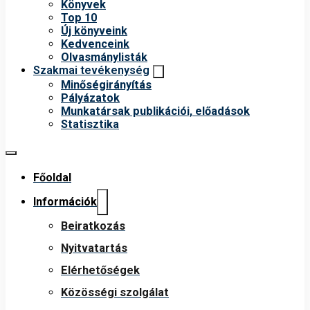
Könyvek
Top 10
Új könyveink
Kedvenceink
Olvasmánylisták
Szakmai tevékenység
Minőségirányítás
Pályázatok
Munkatársak publikációi, előadások
Statisztika
Főoldal
Információk
Beiratkozás
Nyitvatartás
Elérhetőségek
Közösségi szolgálat