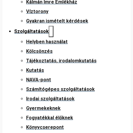
Kálmán Imre Emlékház
Víztorony
Gyakran ismételt kérdések
Szolgáltatások
Helyben használat
Kölcsönzés
Tájékoztatás, irodalomkutatás
Kutatás
NAVA-pont
Számítógépes szolgáltatások
Irodai szolgáltatások
Gyermekeknek
Fogyatékkal élőknek
Könyvcserepont