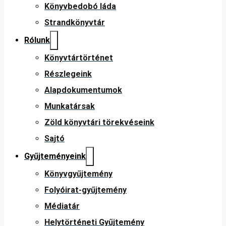
Könyvbedobó láda
Strandkönyvtár
Rólunk
Könyvtártörténet
Részlegeink
Alapdokumentumok
Munkatársak
Zöld könyvtári törekvéseink
Sajtó
Gyűjteményeink
Könyvgyűjtemény
Folyóirat-gyűjtemény
Médiatár
Helytörténeti Gyűjtemény