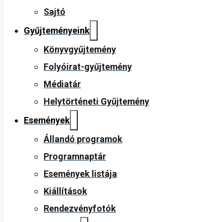
Sajtó
Gyűjteményeink
Könyvgyűjtemény
Folyóirat-gyűjtemény
Médiatár
Helytörténeti Gyűjtemény
Események
Állandó programok
Programnaptár
Események listája
Kiállítások
Rendezvényfotók