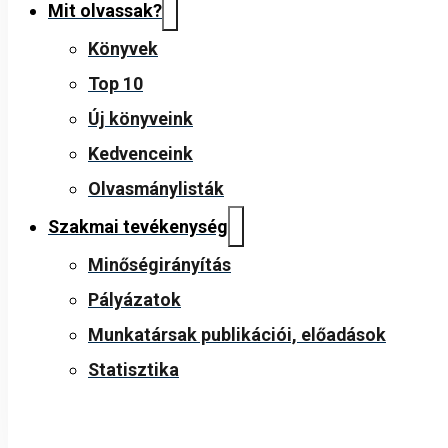
Mit olvassak?
Könyvek
Top 10
Új könyveink
Kedvenceink
Olvasmánylisták
Szakmai tevékenység
Minőségirányítás
Pályázatok
Munkatársak publikációi, előadások
Statisztika