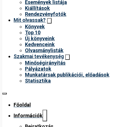
Események listája
Kiállítások
Rendezvényfotók
Mit olvassak?
Könyvek
Top 10
Új könyveink
Kedvenceink
Olvasmánylisták
Szakmai tevékenység
Minőségirányítás
Pályázatok
Munkatársak publikációi, előadások
Statisztika
Főoldal
Információk
Beiratkozás