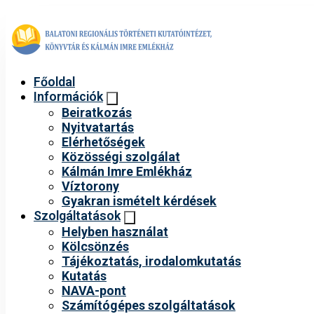
Főoldal
Információk
Beiratkozás
Nyitvatartás
Elérhetőségek
Közösségi szolgálat
Kálmán Imre Emlékház
Víztorony
Gyakran ismételt kérdések
Szolgáltatások
Helyben használat
Kölcsönzés
Tájékoztatás, irodalomkutatás
Kutatás
NAVA-pont
Számítógépes szolgáltatások