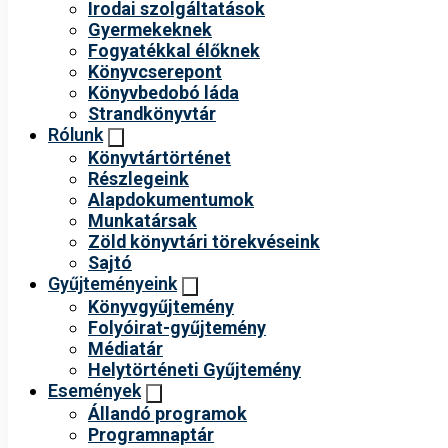
Irodai szolgáltatások
Gyermekeknek
Fogyatékkal élőknek
Könyvcserepont
Könyvbedobó láda
Strandkönyvtár
Rólunk
Könyvtártörténet
Részlegeink
Alapdokumentumok
Munkatársak
Zöld könyvtári törekvéseink
Sajtó
Gyűjteményeink
Könyvgyűjtemény
Folyóirat-gyűjtemény
Médiatár
Helytörténeti Gyűjtemény
Események
Állandó programok
Programnaptár