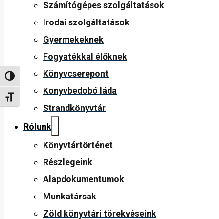
Számítógépes szolgáltatások
Irodai szolgáltatások
Gyermekeknek
Fogyatékkal élőknek
Könyvcserepont
Nagy kontraszt váltása
Könyvbedobó láda
Betűméret váltása
Strandkönyvtár
Rólunk
Könyvtártörténet
Részlegeink
Alapdokumentumok
Munkatársak
Zöld könyvtári törekvéseink