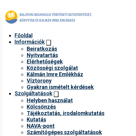
Főoldal
Információk
Beiratkozás
Nyitvatartás
Elérhetőségek
Közösségi szolgálat
Kálmán Imre Emlékház
Víztorony
Gyakran ismételt kérdések
Szolgáltatások
Helyben használat
Kölcsönzés
Tájékoztatás, irodalomkutatás
Kutatás
NAVA-pont
Számítógépes szolgáltatások