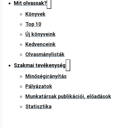
Mit olvassak?
Könyvek
Top 10
Új könyveink
Kedvenceink
Olvasmánylisták
Szakmai tevékenység
Minőségirányítás
Pályázatok
Munkatársak publikációi, előadások
Statisztika