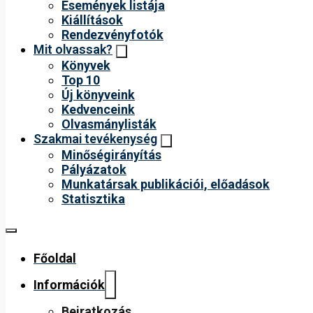
Események listája
Kiállítások
Rendezvényfotók
Mit olvassak?
Könyvek
Top 10
Új könyveink
Kedvenceink
Olvasmánylisták
Szakmai tevékenység
Minőségirányítás
Pályázatok
Munkatársak publikációi, előadások
Statisztika
Főoldal
Információk
Beiratkozás