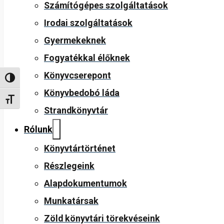
Számítógépes szolgáltatások
Irodai szolgáltatások
Gyermekeknek
Fogyatékkal élőknek
Könyvcserepont
Nagy kontraszt váltása
Könyvbedobó láda
Betűméret váltása
Strandkönyvtár
Rólunk
Könyvtártörténet
Részlegeink
Alapdokumentumok
Munkatársak
Zöld könyvtári törekvéseink