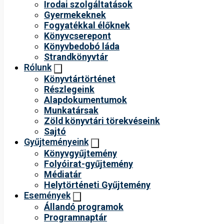
Irodai szolgáltatások
Gyermekeknek
Fogyatékkal élőknek
Könyvcserepont
Könyvbedobó láda
Strandkönyvtár
Rólunk
Könyvtártörténet
Részlegeink
Alapdokumentumok
Munkatársak
Zöld könyvtári törekvéseink
Sajtó
Gyűjteményeink
Könyvgyűjtemény
Folyóirat-gyűjtemény
Médiatár
Helytörténeti Gyűjtemény
Események
Állandó programok
Programnaptár