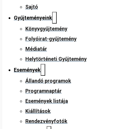
Sajtó
Gyűjteményeink
Könyvgyűjtemény
Folyóirat-gyűjtemény
Médiatár
Helytörténeti Gyűjtemény
Események
Állandó programok
Programnaptár
Események listája
Kiállítások
Rendezvényfotók