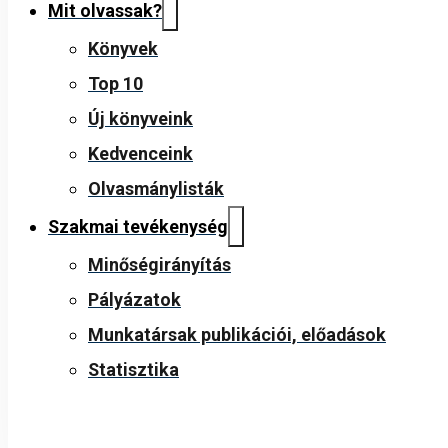
Mit olvassak?
Könyvek
Top 10
Új könyveink
Kedvenceink
Olvasmánylisták
Szakmai tevékenység
Minőségirányítás
Pályázatok
Munkatársak publikációi, előadások
Statisztika