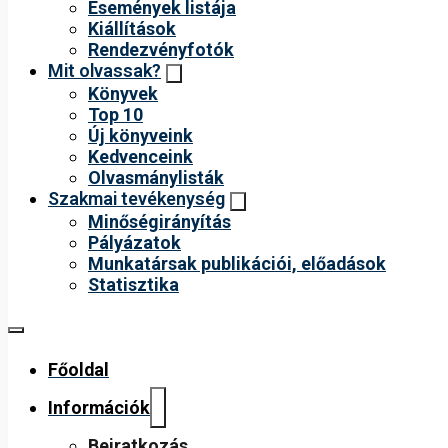
Események listája
Kiállítások
Rendezvényfotók
Mit olvassak?
Könyvek
Top 10
Új könyveink
Kedvenceink
Olvasmánylisták
Szakmai tevékenység
Minőségirányítás
Pályázatok
Munkatársak publikációi, előadások
Statisztika
Főoldal
Információk
Beiratkozás