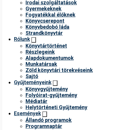
Irodai szolgáltatások
Gyermekeknek
Fogyatékkal élőknek
Könyvcserepont
Könyvbedobó láda
Strandkönyvtár
Rólunk
Könyvtártörténet
Részlegeink
Alapdokumentumok
Munkatársak
Zöld könyvtári törekvéseink
Sajtó
Gyűjteményeink
Könyvgyűjtemény
Folyóirat-gyűjtemény
Médiatár
Helytörténeti Gyűjtemény
Események
Állandó programok
Programnaptár