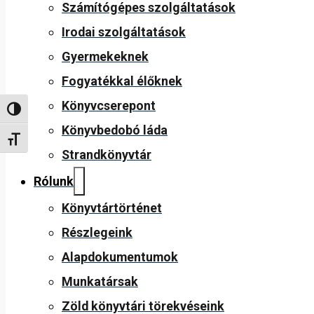
Számítógépes szolgáltatások
Irodai szolgáltatások
Gyermekeknek
Fogyatékkal élőknek
Könyvcserepont
Nagy kontraszt váltása
Könyvbedobó láda
Betűméret váltása
Strandkönyvtár
Rólunk
Könyvtártörténet
Részlegeink
Alapdokumentumok
Munkatársak
Zöld könyvtári törekvéseink