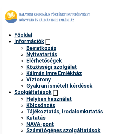
Főoldal
Információk
Beiratkozás
Nyitvatartás
Elérhetőségek
Közösségi szolgálat
Kálmán Imre Emlékház
Víztorony
Gyakran ismételt kérdések
Szolgáltatások
Helyben használat
Kölcsönzés
Tájékoztatás, irodalomkutatás
Kutatás
NAVA-pont
Számítógépes szolgáltatások