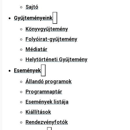
Sajtó
Gyűjteményeink
Könyvgyűjtemény
Folyóirat-gyűjtemény
Médiatár
Helytörténeti Gyűjtemény
Események
Állandó programok
Programnaptár
Események listája
Kiállítások
Rendezvényfotók