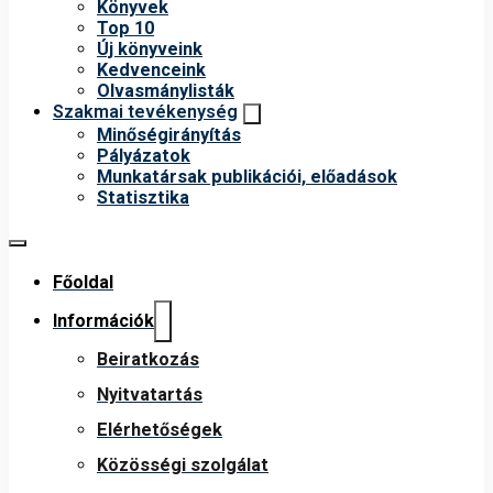
Könyvek
Top 10
Új könyveink
Kedvenceink
Olvasmánylisták
Szakmai tevékenység
Minőségirányítás
Pályázatok
Munkatársak publikációi, előadások
Statisztika
Főoldal
Információk
Beiratkozás
Nyitvatartás
Elérhetőségek
Közösségi szolgálat