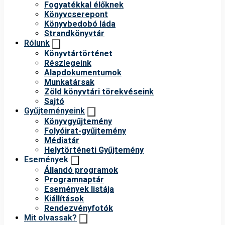
Fogyatékkal élőknek
Könyvcserepont
Könyvbedobó láda
Strandkönyvtár
Rólunk
Könyvtártörténet
Részlegeink
Alapdokumentumok
Munkatársak
Zöld könyvtári törekvéseink
Sajtó
Gyűjteményeink
Könyvgyűjtemény
Folyóirat-gyűjtemény
Médiatár
Helytörténeti Gyűjtemény
Események
Állandó programok
Programnaptár
Események listája
Kiállítások
Rendezvényfotók
Mit olvassak?