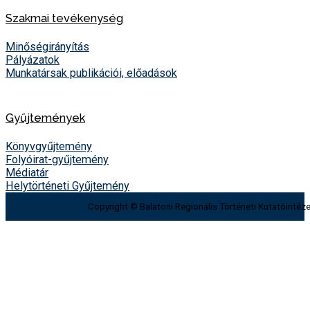
Szakmai tevékenység
Minőségirányítás
Pályázatok
Munkatársak publikációi, előadások
Gyűjtemények
Könyvgyűjtemény
Folyóirat-gyűjtemény
Médiatár
Helytörténeti Gyűjtemény
Copyright © Balatoni Regionális Történeti Kutatóintéze