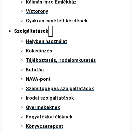
Kálmán Imre Emlékház
Víztorony
Gyakran ismételt kérdések
Szolgáltatások
Helyben használat
Kölcsönzés
Tájékoztatás, irodalomkutatás
Kutatás
NAVA-pont
Számítógépes szolgáltatások
Irodai szolgáltatások
Gyermekeknek
Fogyatékkal élőknek
Könyvcserepont