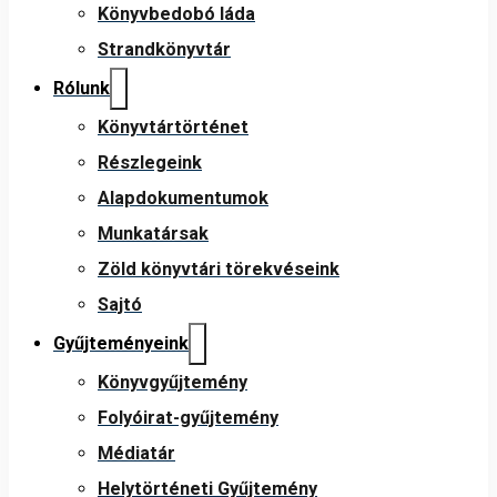
Könyvbedobó láda
Strandkönyvtár
Rólunk
Könyvtártörténet
Részlegeink
Alapdokumentumok
Munkatársak
Zöld könyvtári törekvéseink
Sajtó
Gyűjteményeink
Könyvgyűjtemény
Folyóirat-gyűjtemény
Médiatár
Helytörténeti Gyűjtemény