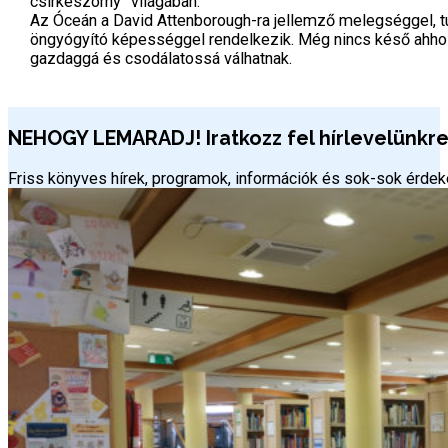
csirkeszörny” világában.
Az Óceán a David Attenborough-ra jellemző melegséggel, tu
öngyógyító képességgel rendelkezik. Még nincs késő ahhoz, 
gazdaggá és csodálatossá válhatnak.
NEHOGY LEMARADJ! Iratkozz fel hírlevelünkre 
Friss könyves hírek, programok, információk és sok-sok érd