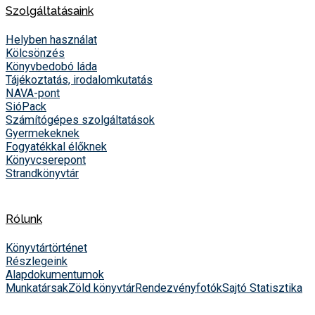
Szolgáltatásaink
Helyben használat
Kölcsönzés
Könyvbedobó láda
Tájékoztatás, irodalomkutatás
NAVA-pont
SióPack
Számítógépes szolgáltatások
Gyermekeknek
Fogyatékkal élőknek
Könyvcserepont
Strandkönyvtár
Rólunk
Könyvtártörténet
Részlegeink
Alapdokumentumok
Munkatársak
Zöld könyvtár
Rendezvényfotók
Sajtó
Statisztika