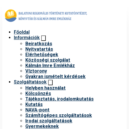
Főoldal
Információk
Beiratkozás
Nyitvatartás
Elérhetőségek
Közösségi szolgálat
Kálmán Imre Emlékház
Víztorony
Gyakran ismételt kérdések
Szolgáltatások
Helyben használat
Kölcsönzés
Tájékoztatás, irodalomkutatás
Kutatás
NAVA-pont
Számítógépes szolgáltatások
Irodai szolgáltatások
Gyermekeknek