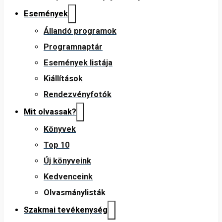
Események
Állandó programok
Programnaptár
Események listája
Kiállítások
Rendezvényfotók
Mit olvassak?
Könyvek
Top 10
Új könyveink
Kedvenceink
Olvasmánylisták
Szakmai tevékenység