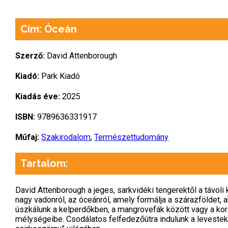
Cím: Óceán
Szerző:
David Attenborough
Kiadó:
Park Kiadó
Kiadás éve:
2025
ISBN:
9789636331917
Műfaj:
Szakirodalom
,
Természettudomány
Tartalom:
David Attenborough a jeges, sarkvidéki tengerektől a távoli
nagy vadonról, az óceánról, amely formálja a szárazföldet, 
úszkálunk a kelperdőkben, a mangrovefák között vagy a kor
mélységeibe. Csodálatos felfedezőútra indulunk a levestekn