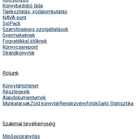
Könyvbedobó láda
Tájékoztatás, irodalomkutatás
NAVA-pont
SióPack
Számítógépes szolgáltatások
Gyermekeknek
Fogyatékkal élőknek
Könyvcserepont
Strandkönyvtár
Rólunk
Könyvtártörténet
Részlegeink
Alapdokumentumok
Munkatársak
Zöld könyvtár
Rendezvényfotók
Sajtó
Statisztika
Szakmai tevékenység
Minőségirányítás