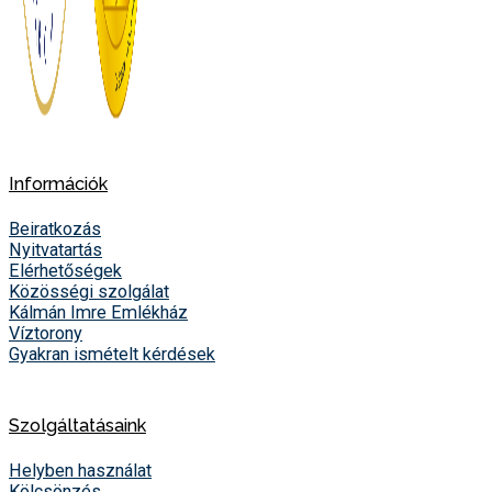
Információk
Beiratkozás
Nyitvatartás
Elérhetőségek
Közösségi szolgálat
Kálmán Imre Emlékház
Víztorony
Gyakran ismételt kérdések
Szolgáltatásaink
Helyben használat
Kölcsönzés