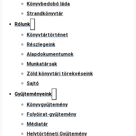
Könyvbedobó láda
Strandkönyvtár
Rólunk
Könyvtártörténet
Részlegeink
Alapdokumentumok
Munkatársak
Zöld könyvtári törekvéseink
Sajtó
Gyűjteményeink
Könyvgyűjtemény
Folyóirat-gyűjtemény
Médiatár
Helytörténeti Gyűjtemény