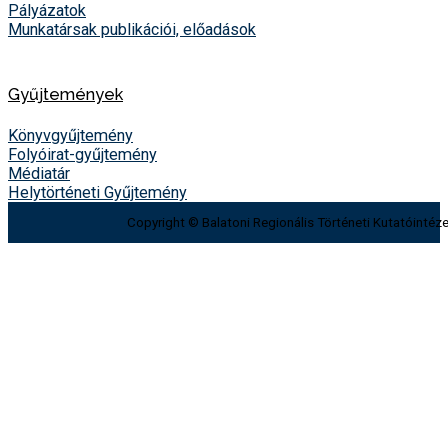
Pályázatok
Munkatársak publikációi, előadások
Gyűjtemények
Könyvgyűjtemény
Folyóirat-gyűjtemény
Médiatár
Helytörténeti Gyűjtemény
Copyright © Balatoni Regionális Történeti Kutatóintéze