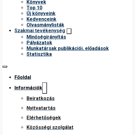
Könyvek
Top 10
Új könyveink
Kedvenceink
Olvasmánylisták
Szakmai tevékenység
Minőségirányítás
Pályázatok
Munkatársak publikációi, előadások
Statisztika
Főoldal
Információk
Beiratkozás
Nyitvatartás
Elérhetőségek
Közösségi szolgálat