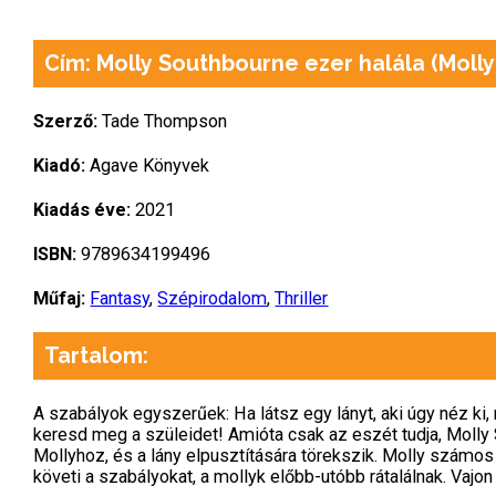
Cím: Molly Southbourne ezer halála (Molly
Szerző:
Tade Thompson
Kiadó:
Agave Könyvek
Kiadás éve:
2021
ISBN:
9789634199496
Műfaj:
Fantasy
,
Szépirodalom
,
Thriller
Tartalom:
A szabályok egyszerűek: Ha látsz egy lányt, aki úgy néz ki, 
keresd meg a szüleidet! Amióta csak az eszét tudja, Molly 
Mollyhoz, és a lány elpusztítására törekszik. Molly számo
követi a szabályokat, a mollyk előbb-utóbb rátalálnak. Vajo