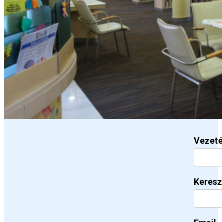
Vezet
Keresz