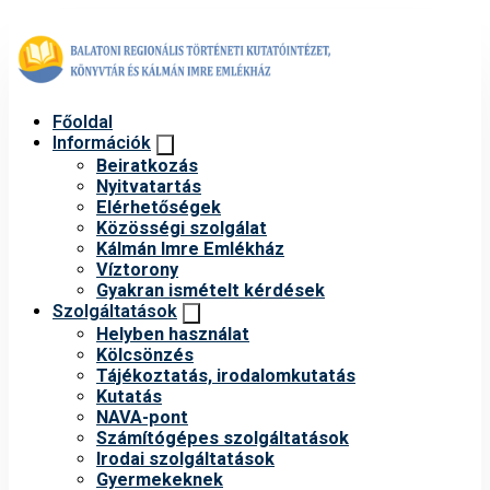
Főoldal
Információk
Beiratkozás
Nyitvatartás
Elérhetőségek
Közösségi szolgálat
Kálmán Imre Emlékház
Víztorony
Gyakran ismételt kérdések
Szolgáltatások
Helyben használat
Kölcsönzés
Tájékoztatás, irodalomkutatás
Kutatás
NAVA-pont
Számítógépes szolgáltatások
Irodai szolgáltatások
Gyermekeknek