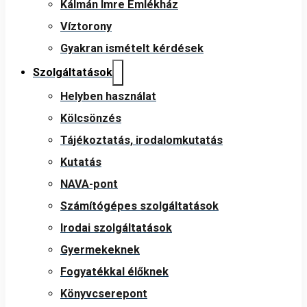
Kálmán Imre Emlékház
Víztorony
Gyakran ismételt kérdések
Szolgáltatások
Helyben használat
Kölcsönzés
Tájékoztatás, irodalomkutatás
Kutatás
NAVA-pont
Számítógépes szolgáltatások
Irodai szolgáltatások
Gyermekeknek
Fogyatékkal élőknek
Könyvcserepont