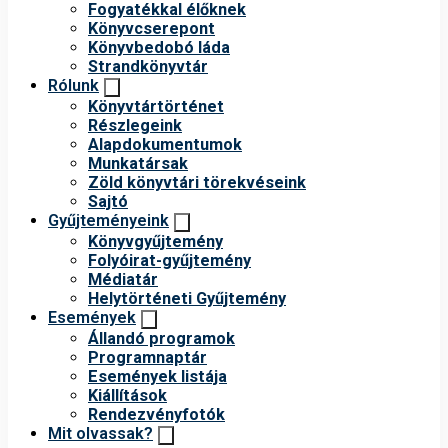
Fogyatékkal élőknek
Könyvcserepont
Könyvbedobó láda
Strandkönyvtár
Rólunk
Könyvtártörténet
Részlegeink
Alapdokumentumok
Munkatársak
Zöld könyvtári törekvéseink
Sajtó
Gyűjteményeink
Könyvgyűjtemény
Folyóirat-gyűjtemény
Médiatár
Helytörténeti Gyűjtemény
Események
Állandó programok
Programnaptár
Események listája
Kiállítások
Rendezvényfotók
Mit olvassak?