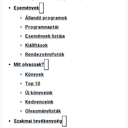
Események
Állandó programok
Programnaptár
Események listája
Kiállítások
Rendezvényfotók
Mit olvassak?
Könyvek
Top 10
Új könyveink
Kedvenceink
Olvasmánylisták
Szakmai tevékenység