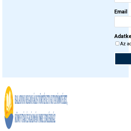
Email
Adatke
Az ad