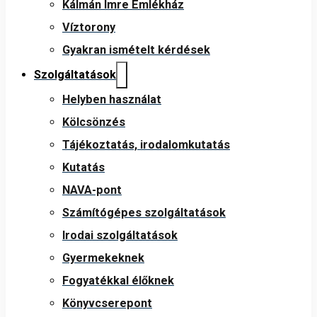
Kálmán Imre Emlékház
Víztorony
Gyakran ismételt kérdések
Szolgáltatások
Helyben használat
Kölcsönzés
Tájékoztatás, irodalomkutatás
Kutatás
NAVA-pont
Számítógépes szolgáltatások
Irodai szolgáltatások
Gyermekeknek
Fogyatékkal élőknek
Könyvcserepont