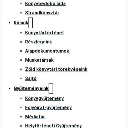
Könyvbedobó láda
Strandkönyvtár
Rólunk
Könyvtártörténet
Részlegeink
Alapdokumentumok
Munkatársak
Zöld könyvtári törekvéseink
Sajtó
Gyűjteményeink
Könyvgyűjtemény
Folyóirat-gyűjtemény
Médiatár
Helytörténeti Gyűjtemény