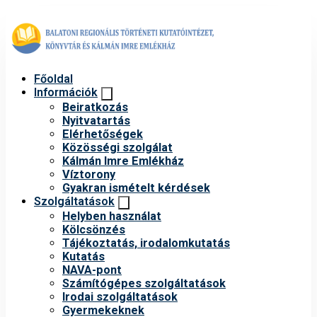
Főoldal
Információk
Beiratkozás
Nyitvatartás
Elérhetőségek
Közösségi szolgálat
Kálmán Imre Emlékház
Víztorony
Gyakran ismételt kérdések
Szolgáltatások
Helyben használat
Kölcsönzés
Tájékoztatás, irodalomkutatás
Kutatás
NAVA-pont
Számítógépes szolgáltatások
Irodai szolgáltatások
Gyermekeknek