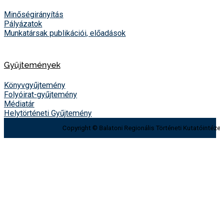
Minőségirányítás
Pályázatok
Munkatársak publikációi, előadások
Gyűjtemények
Könyvgyűjtemény
Folyóirat-gyűjtemény
Médiatár
Helytörténeti Gyűjtemény
Copyright © Balatoni Regionális Történeti Kutatóintéze