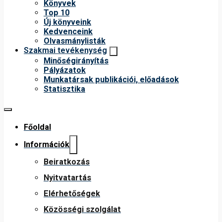
Könyvek
Top 10
Új könyveink
Kedvenceink
Olvasmánylisták
Szakmai tevékenység
Minőségirányítás
Pályázatok
Munkatársak publikációi, előadások
Statisztika
Főoldal
Információk
Beiratkozás
Nyitvatartás
Elérhetőségek
Közösségi szolgálat