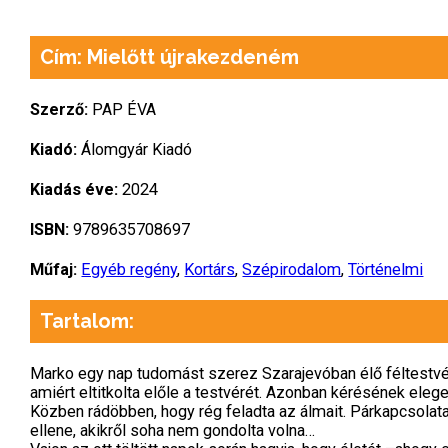
Cím: Mielőtt újrakezdeném
Szerző:
PAP ÉVA
Kiadó:
Álomgyár Kiadó
Kiadás éve:
2024
ISBN:
9789635708697
Műfaj:
Egyéb regény
,
Kortárs
,
Szépirodalom
,
Történelmi
Tartalom:
Marko egy nap tudomást szerez Szarajevóban élő féltestvéré
amiért eltitkolta előle a testvérét. Azonban kérésének eleget
Közben rádöbben, hogy rég feladta az álmait. Párkapcsolata
ellene, akikről soha nem gondolta volna…