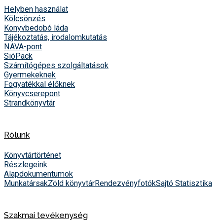
Helyben használat
Kölcsönzés
Könyvbedobó láda
Tájékoztatás, irodalomkutatás
NAVA-pont
SióPack
Számítógépes szolgáltatások
Gyermekeknek
Fogyatékkal élőknek
Könyvcserepont
Strandkönyvtár
Rólunk
Könyvtártörténet
Részlegeink
Alapdokumentumok
Munkatársak
Zöld könyvtár
Rendezvényfotók
Sajtó
Statisztika
Szakmai tevékenység