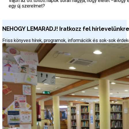
Vajon az ott töltött napok során hagyja, hogy életét –ahogy
egy új szerelmet?
NEHOGY LEMARADJ! Iratkozz fel hírlevelünkre 
Friss könyves hírek, programok, információk és sok-sok érd