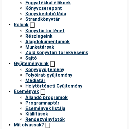
Fogyatékkal élőknek
Könyvcserepont
Könyvbedobó láda
Strandkönyvtár
Rólunk
Könyvtártörténet
Részlegeink
Alapdokumentumok
Munkatársak
Zöld könyvtári törekvéseink
Sajtó
Gyűjteményeink
Könyvgyűjtemény
Folyóirat-gyűjtemény
Médiatár
Helytörténeti Gyűjtemény
Események
Állandó programok
Programnaptár
Események listája
Kiállítások
Rendezvényfotók
Mit olvassak?