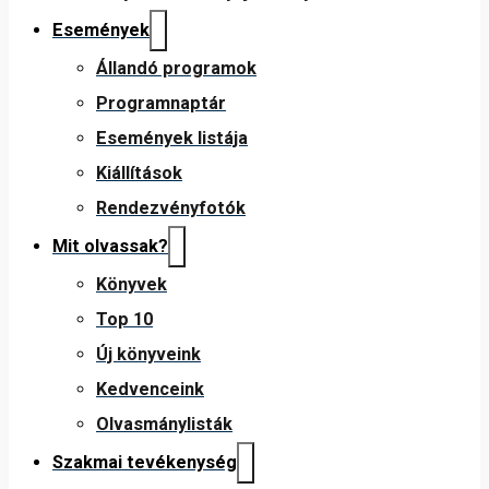
Események
Állandó programok
Programnaptár
Események listája
Kiállítások
Rendezvényfotók
Mit olvassak?
Könyvek
Top 10
Új könyveink
Kedvenceink
Olvasmánylisták
Szakmai tevékenység