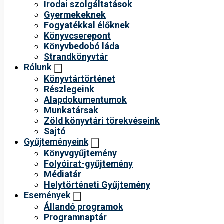
Irodai szolgáltatások
Gyermekeknek
Fogyatékkal élőknek
Könyvcserepont
Könyvbedobó láda
Strandkönyvtár
Rólunk
Könyvtártörténet
Részlegeink
Alapdokumentumok
Munkatársak
Zöld könyvtári törekvéseink
Sajtó
Gyűjteményeink
Könyvgyűjtemény
Folyóirat-gyűjtemény
Médiatár
Helytörténeti Gyűjtemény
Események
Állandó programok
Programnaptár