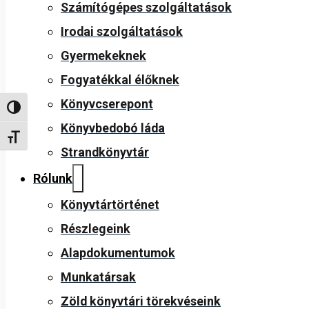
Számítógépes szolgáltatások
Irodai szolgáltatások
Gyermekeknek
Fogyatékkal élőknek
Könyvcserepont
Nagy kontraszt váltása
Könyvbedobó láda
Betűméret váltása
Strandkönyvtár
Rólunk
Könyvtártörténet
Részlegeink
Alapdokumentumok
Munkatársak
Zöld könyvtári törekvéseink