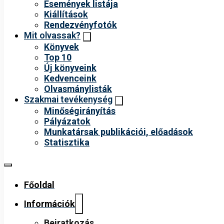
Események listája
Kiállítások
Rendezvényfotók
Mit olvassak?
Könyvek
Top 10
Új könyveink
Kedvenceink
Olvasmánylisták
Szakmai tevékenység
Minőségirányítás
Pályázatok
Munkatársak publikációi, előadások
Statisztika
Főoldal
Információk
Beiratkozás