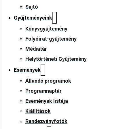
Sajtó
Gyűjteményeink
Könyvgyűjtemény
Folyóirat-gyűjtemény
Médiatár
Helytörténeti Gyűjtemény
Események
Állandó programok
Programnaptár
Események listája
Kiállítások
Rendezvényfotók