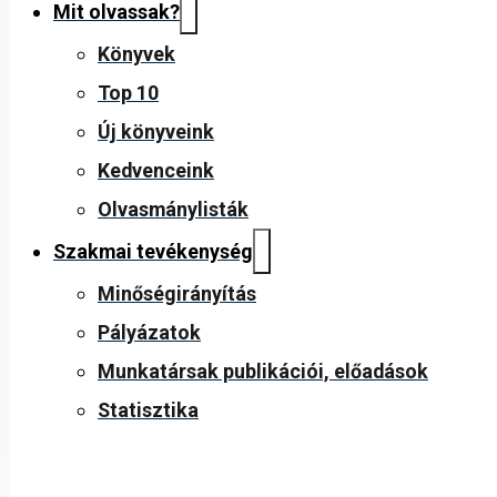
Mit olvassak?
Könyvek
Top 10
Új könyveink
Kedvenceink
Olvasmánylisták
Szakmai tevékenység
Minőségirányítás
Pályázatok
Munkatársak publikációi, előadások
Statisztika