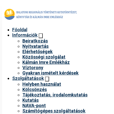
Főoldal
Információk
Beiratkozás
Nyitvatartás
Elérhetőségek
Közösségi szolgálat
Kálmán Imre Emlékház
Víztorony
Gyakran ismételt kérdések
Szolgáltatások
Helyben használat
Kölcsönzés
Tájékoztatás, irodalomkutatás
Kutatás
NAVA-pont
Számítógépes szolgáltatások