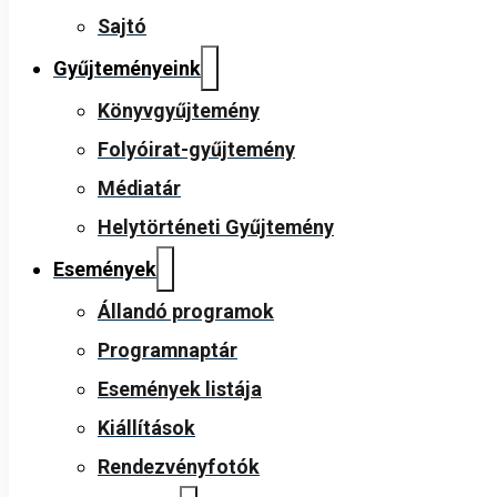
Sajtó
Gyűjteményeink
Könyvgyűjtemény
Folyóirat-gyűjtemény
Médiatár
Helytörténeti Gyűjtemény
Események
Állandó programok
Programnaptár
Események listája
Kiállítások
Rendezvényfotók