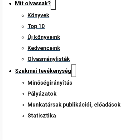
Mit olvassak?
Könyvek
Top 10
Új könyveink
Kedvenceink
Olvasmánylisták
Szakmai tevékenység
Minőségirányítás
Pályázatok
Munkatársak publikációi, előadások
Statisztika