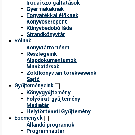
Irodai szolgáltatások
Gyermekeknek
Fogyatékkal élőknek
Könyvcserepont
Könyvbedobó láda
Strandkönyvtár
Rólunk
Könyvtártörténet
Részlegeink
Alapdokumentumok
Munkatársak
Zöld könyvtári törekvéseink
Sajtó
Gyűjteményeink
Könyvgyűjtemény
Folyóirat-gyűjtemény
Médiatár
Helytörténeti Gyűjtemény
Események
Állandó programok
Programnaptár