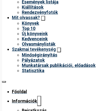
Események listája
Kiállítások
Rendezvényfotók
Mit olvassak?
Könyvek
Top 10
Új könyveink
Kedvenceink
Olvasmánylisták
Szakmai tevékenység
Minőségirányítás
Pályázatok
Munkatársak publikációi, előadások
Statisztika
Főoldal
Információk
Beiratkozás