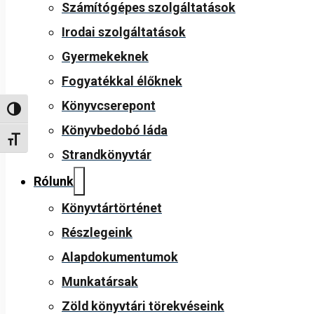
Számítógépes szolgáltatások
Irodai szolgáltatások
Gyermekeknek
Fogyatékkal élőknek
Könyvcserepont
Nagy kontraszt váltása
Könyvbedobó láda
Betűméret váltása
Strandkönyvtár
Rólunk
Könyvtártörténet
Részlegeink
Alapdokumentumok
Munkatársak
Zöld könyvtári törekvéseink