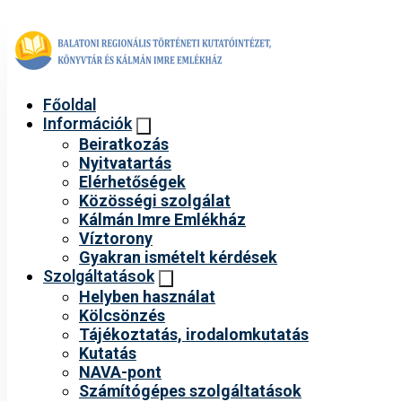
Főoldal
Információk
Beiratkozás
Nyitvatartás
Elérhetőségek
Közösségi szolgálat
Kálmán Imre Emlékház
Víztorony
Gyakran ismételt kérdések
Szolgáltatások
Helyben használat
Kölcsönzés
Tájékoztatás, irodalomkutatás
Kutatás
NAVA-pont
Számítógépes szolgáltatások