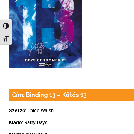
Nagy kontraszt váltása
Betűméret váltása
Cím: Binding 13 – Kötés 13
Szerző:
Chloe Walsh
Kiadó:
Rainy Days