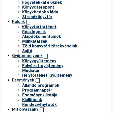
Fogyatékkal élőknek
Könyvcserepont
Könyvbedobó láda
Strandkönyvtár
Rólunk
Könyvtártörténet
Részlegeink
Alapdokumentumok
Munkatársak
Zöld könyvtári törekvéseink
Sajtó
Gyűjteményeink
Könyvgyűjtemény
Folyóirat-gyűjtemény
Médiatár
Helytörténeti Gyűjtemény
Események
Állandó programok
Programnaptár
Események listája
Kiállítások
Rendezvényfotók
Mit olvassak?