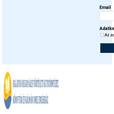
Email
Adatke
Az ad