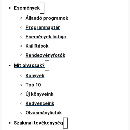
Események
Állandó programok
Programnaptár
Események listája
Kiállítások
Rendezvényfotók
Mit olvassak?
Könyvek
Top 10
Új könyveink
Kedvenceink
Olvasmánylisták
Szakmai tevékenység