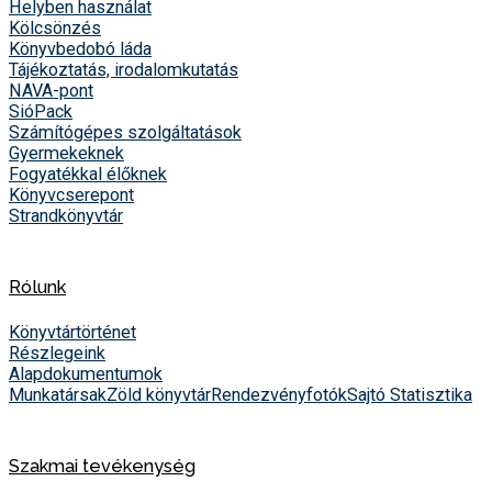
Helyben használat
Kölcsönzés
Könyvbedobó láda
Tájékoztatás, irodalomkutatás
NAVA-pont
SióPack
Számítógépes szolgáltatások
Gyermekeknek
Fogyatékkal élőknek
Könyvcserepont
Strandkönyvtár
Rólunk
Könyvtártörténet
Részlegeink
Alapdokumentumok
Munkatársak
Zöld könyvtár
Rendezvényfotók
Sajtó
Statisztika
Szakmai tevékenység