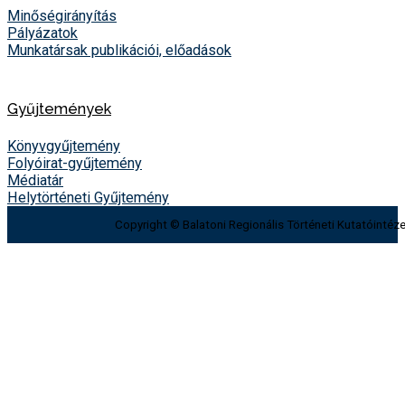
Minőségirányítás
Pályázatok
Munkatársak publikációi, előadások
Gyűjtemények
Könyvgyűjtemény
Folyóirat-gyűjtemény
Médiatár
Helytörténeti Gyűjtemény
Copyright © Balatoni Regionális Történeti Kutatóintéze