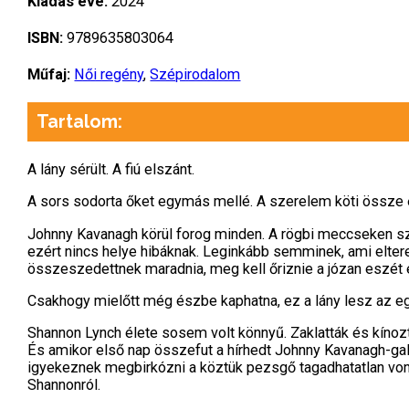
Kiadás éve:
2024
ISBN:
9789635803064
Műfaj:
Női regény
,
Szépirodalom
Tartalom:
A lány sérült. A fiú elszánt.
A sors sodorta őket egymás mellé. A szerelem köti össze 
Johnny Kavanagh körül forog minden. A rögbi meccseken számo
ezért nincs helye hibáknak. Leginkább semminek, ami eltere
összeszedettnek maradnia, meg kell őriznie a józan eszét é
Csakhogy mielőtt még észbe kaphatna, ez a lány lesz az egy
Shannon Lynch élete sosem volt könnyű. Zaklatták és kínoz
És amikor első nap összefut a hírhedt Johnny Kavanagh-gal
igyekeznek megbirkózni a köztük pezsgő tagadhatatlan von
Shannonról.