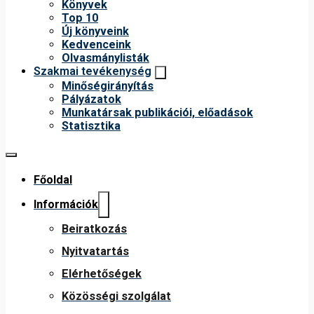
Könyvek
Top 10
Új könyveink
Kedvenceink
Olvasmánylisták
Szakmai tevékenység
Minőségirányítás
Pályázatok
Munkatársak publikációi, előadások
Statisztika
Főoldal
Információk
Beiratkozás
Nyitvatartás
Elérhetőségek
Közösségi szolgálat