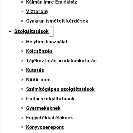
Kálmán Imre Emlékház
Víztorony
Gyakran ismételt kérdések
Szolgáltatások
Helyben használat
Kölcsönzés
Tájékoztatás, irodalomkutatás
Kutatás
NAVA-pont
Számítógépes szolgáltatások
Irodai szolgáltatások
Gyermekeknek
Fogyatékkal élőknek
Könyvcserepont