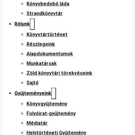
Könyvbedobó láda
Strandkönyvtár
Rólunk
Könyvtártörténet
Részlegeink
Alapdokumentumok
Munkatársak
Zöld könyvtári törekvéseink
Sajtó
Gyűjteményeink
Könyvgyűjtemény
Folyóirat-gyűjtemény
Médiatár
Helytörténeti Gyűjtemény