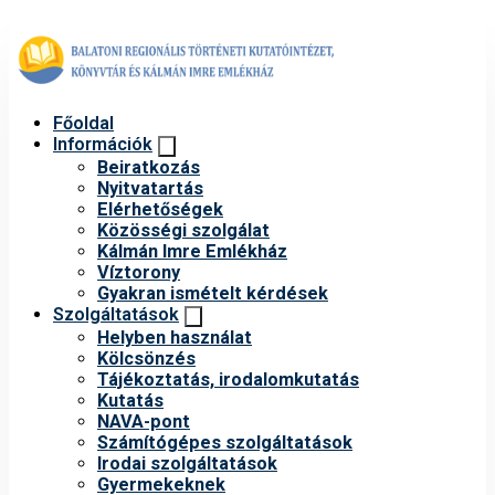
Főoldal
Információk
Beiratkozás
Nyitvatartás
Elérhetőségek
Közösségi szolgálat
Kálmán Imre Emlékház
Víztorony
Gyakran ismételt kérdések
Szolgáltatások
Helyben használat
Kölcsönzés
Tájékoztatás, irodalomkutatás
Kutatás
NAVA-pont
Számítógépes szolgáltatások
Irodai szolgáltatások
Gyermekeknek