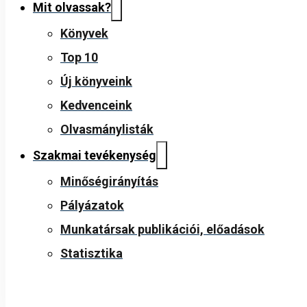
Mit olvassak?
Könyvek
Top 10
Új könyveink
Kedvenceink
Olvasmánylisták
Szakmai tevékenység
Minőségirányítás
Pályázatok
Munkatársak publikációi, előadások
Statisztika