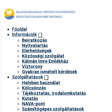
Főoldal
Információk
Beiratkozás
Nyitvatartás
Elérhetőségek
Közösségi szolgálat
Kálmán Imre Emlékház
Víztorony
Gyakran ismételt kérdések
Szolgáltatások
Helyben használat
Kölcsönzés
Tájékoztatás, irodalomkutatás
Kutatás
NAVA-pont
Számítógépes szolgáltatások