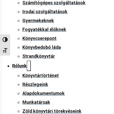
Számítógépes szolgáltatások
Irodai szolgáltatások
Gyermekeknek
Fogyatékkal élőknek
Könyvcserepont
Nagy kontraszt váltása
Könyvbedobó láda
Betűméret váltása
Strandkönyvtár
Rólunk
Könyvtártörténet
Részlegeink
Alapdokumentumok
Munkatársak
Zöld könyvtári törekvéseink