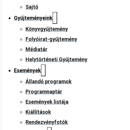
Sajtó
Gyűjteményeink
Könyvgyűjtemény
Folyóirat-gyűjtemény
Médiatár
Helytörténeti Gyűjtemény
Események
Állandó programok
Programnaptár
Események listája
Kiállítások
Rendezvényfotók