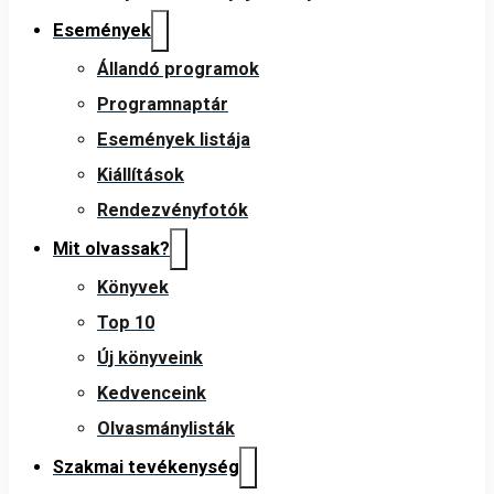
Események
Állandó programok
Programnaptár
Események listája
Kiállítások
Rendezvényfotók
Mit olvassak?
Könyvek
Top 10
Új könyveink
Kedvenceink
Olvasmánylisták
Szakmai tevékenység