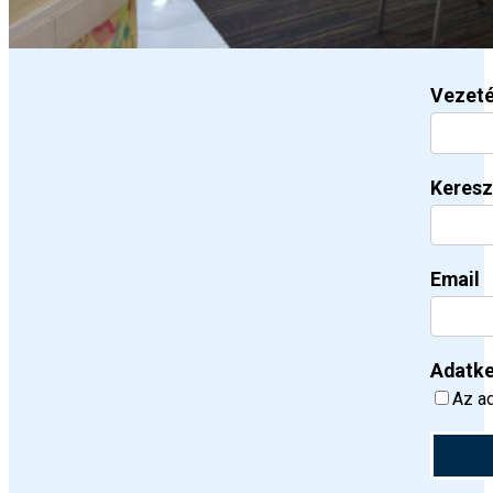
Vezet
Keresz
Email
Adatke
Az ad