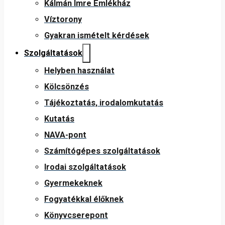
Kálmán Imre Emlékház
Víztorony
Gyakran ismételt kérdések
Szolgáltatások
Helyben használat
Kölcsönzés
Tájékoztatás, irodalomkutatás
Kutatás
NAVA-pont
Számítógépes szolgáltatások
Irodai szolgáltatások
Gyermekeknek
Fogyatékkal élőknek
Könyvcserepont