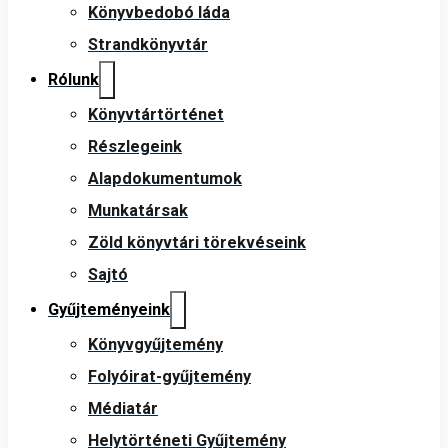
Könyvbedobó láda
Strandkönyvtár
Rólunk
Könyvtártörténet
Részlegeink
Alapdokumentumok
Munkatársak
Zöld könyvtári törekvéseink
Sajtó
Gyűjteményeink
Könyvgyűjtemény
Folyóirat-gyűjtemény
Médiatár
Helytörténeti Gyűjtemény