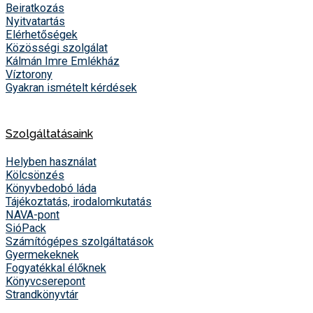
Beiratkozás
Nyitvatartás
Elérhetőségek
Közösségi szolgálat
Kálmán Imre Emlékház
Víztorony
Gyakran ismételt kérdések
Szolgáltatásaink
Helyben használat
Kölcsönzés
Könyvbedobó láda
Tájékoztatás, irodalomkutatás
NAVA-pont
SióPack
Számítógépes szolgáltatások
Gyermekeknek
Fogyatékkal élőknek
Könyvcserepont
Strandkönyvtár