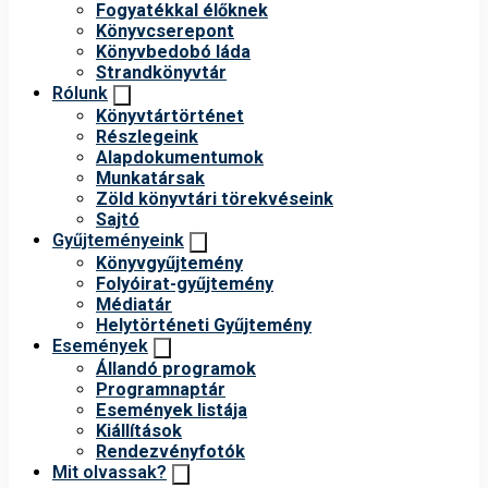
Fogyatékkal élőknek
Könyvcserepont
Könyvbedobó láda
Strandkönyvtár
Rólunk
Könyvtártörténet
Részlegeink
Alapdokumentumok
Munkatársak
Zöld könyvtári törekvéseink
Sajtó
Gyűjteményeink
Könyvgyűjtemény
Folyóirat-gyűjtemény
Médiatár
Helytörténeti Gyűjtemény
Események
Állandó programok
Programnaptár
Események listája
Kiállítások
Rendezvényfotók
Mit olvassak?