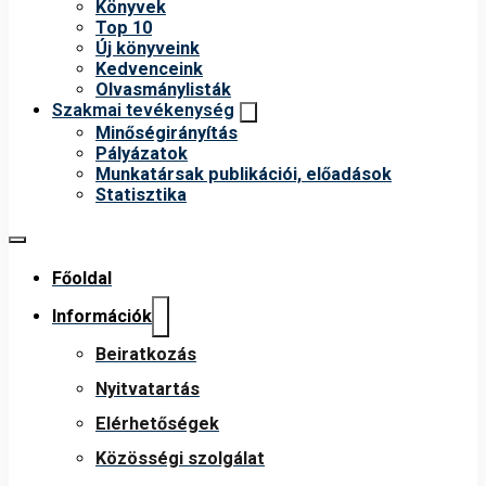
Könyvek
Top 10
Új könyveink
Kedvenceink
Olvasmánylisták
Szakmai tevékenység
Minőségirányítás
Pályázatok
Munkatársak publikációi, előadások
Statisztika
Főoldal
Információk
Beiratkozás
Nyitvatartás
Elérhetőségek
Közösségi szolgálat