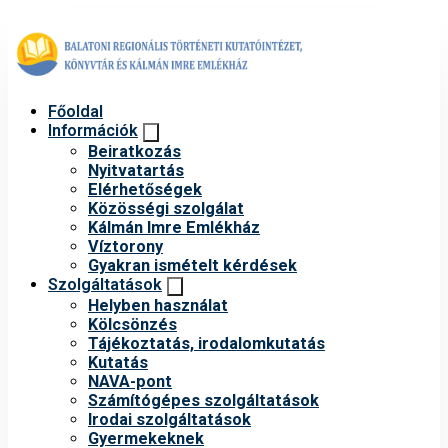
Főoldal
Információk
Beiratkozás
Nyitvatartás
Elérhetőségek
Közösségi szolgálat
Kálmán Imre Emlékház
Víztorony
Gyakran ismételt kérdések
Szolgáltatások
Helyben használat
Kölcsönzés
Tájékoztatás, irodalomkutatás
Kutatás
NAVA-pont
Számítógépes szolgáltatások
Irodai szolgáltatások
Gyermekeknek