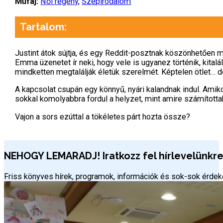
Műfaj:
Női regény
,
Szépirodalom
Tartalom:
Justint átok sújtja, és egy Reddit-posztnak köszönhetően má
Emma üzenetet ír neki, hogy vele is ugyanez történik, kital
mindketten megtalálják életük szerelmét. Képtelen ötlet… 
A kapcsolat csupán egy könnyű, nyári kalandnak indul. Amiko
sokkal komolyabbra fordul a helyzet, mint amire számította
Vajon a sors ezúttal a tökéletes párt hozta össze?
NEHOGY LEMARADJ! Iratkozz fel hírlevelünkre 
Friss könyves hírek, programok, információk és sok-sok érd