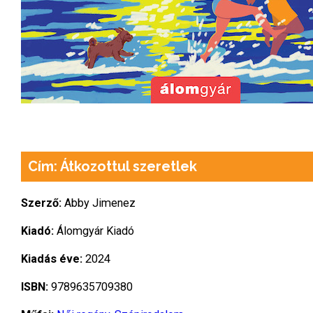
Cím: Átkozottul szeretlek
Szerző:
Abby Jimenez
Kiadó:
Álomgyár Kiadó
Kiadás éve:
2024
ISBN:
9789635709380