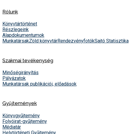
Rólunk
Könyvtártörténet
Részlegeink
Alapdokumentumok
Munkatársak
Zöld könyvtár
Rendezvényfotók
Sajtó
Statisztika
Szakmai tevékenység
Minőségirányítás
Pályázatok
Munkatársak publikációi, előadások
Gyűjtemények
Könyvgyűjtemény
Folyóirat-gyűjtemény
Médiatár
Helytörténeti Gyűjtemény