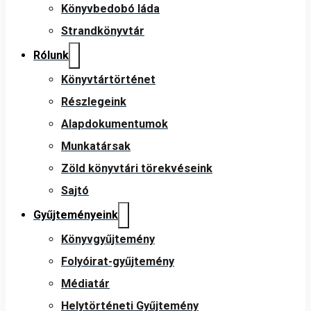
Könyvbedobó láda
Strandkönyvtár
Rólunk
Könyvtártörténet
Részlegeink
Alapdokumentumok
Munkatársak
Zöld könyvtári törekvéseink
Sajtó
Gyűjteményeink
Könyvgyűjtemény
Folyóirat-gyűjtemény
Médiatár
Helytörténeti Gyűjtemény