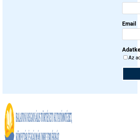
Email
Adatke
Az ad