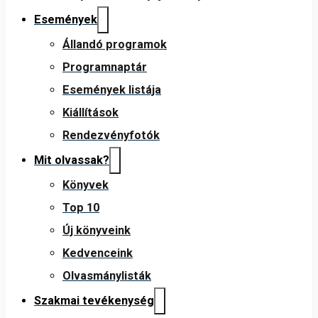
Események
Állandó programok
Programnaptár
Események listája
Kiállítások
Rendezvényfotók
Mit olvassak?
Könyvek
Top 10
Új könyveink
Kedvenceink
Olvasmánylisták
Szakmai tevékenység