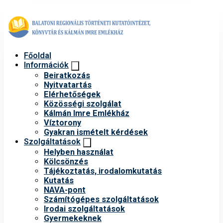
Főoldal
Információk
Beiratkozás
Nyitvatartás
Elérhetőségek
Közösségi szolgálat
Kálmán Imre Emlékház
Víztorony
Gyakran ismételt kérdések
Szolgáltatások
Helyben használat
Kölcsönzés
Tájékoztatás, irodalomkutatás
Kutatás
NAVA-pont
Számítógépes szolgáltatások
Irodai szolgáltatások
Gyermekeknek