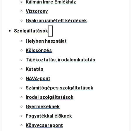
Kálmán Imre Emlékház
Víztorony
Gyakran ismételt kérdések
Szolgáltatások
Helyben használat
Kölcsönzés
Tájékoztatás, irodalomkutatás
Kutatás
NAVA-pont
Számítógépes szolgáltatások
Irodai szolgáltatások
Gyermekeknek
Fogyatékkal élőknek
Könyvcserepont