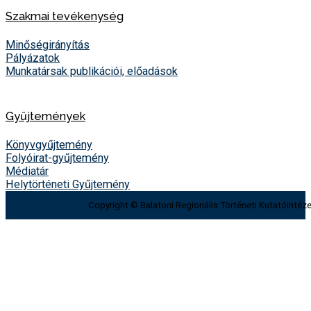
Szakmai tevékenység
Minőségirányítás
Pályázatok
Munkatársak publikációi, előadások
Gyűjtemények
Könyvgyűjtemény
Folyóirat-gyűjtemény
Médiatár
Helytörténeti Gyűjtemény
Copyright © Balatoni Regionális Történeti Kutatóintéze