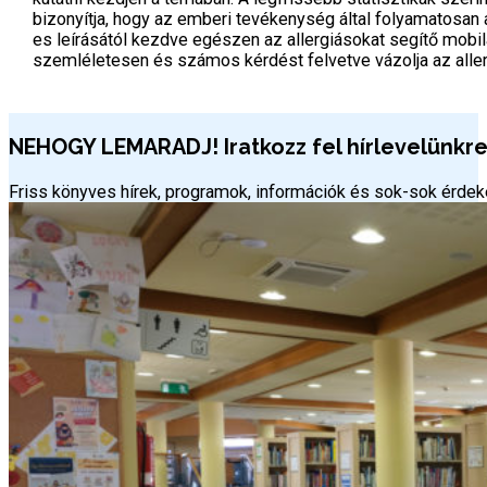
bizonyítja, hogy az emberi tevékenység által folyamatosan
es leírásától kezdve egészen az allergiásokat segítő mob
szemléletesen és számos kérdést felvetve vázolja az aller
NEHOGY LEMARADJ! Iratkozz fel hírlevelünkre 
Friss könyves hírek, programok, információk és sok-sok érd