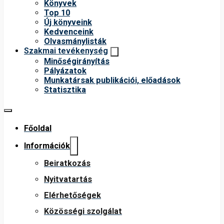
Könyvek
Top 10
Új könyveink
Kedvenceink
Olvasmánylisták
Szakmai tevékenység
Minőségirányítás
Pályázatok
Munkatársak publikációi, előadások
Statisztika
Főoldal
Információk
Beiratkozás
Nyitvatartás
Elérhetőségek
Közösségi szolgálat