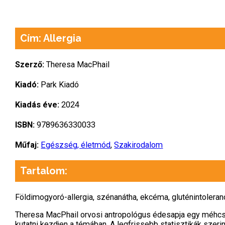
Cím: Allergia
Szerző:
Theresa MacPhail
Kiadó:
Park Kiadó
Kiadás éve:
2024
ISBN:
9789636330033
Műfaj:
Egészség, életmód
,
Szakirodalom
Tartalom:
Földimogyoró-allergia, szénanátha, ekcéma, gluténintoleran
Theresa MacPhail orvosi antropológus édesapja egy méhcsíp
kutatni kezdjen a témában. A legfrissebb statisztikák sze