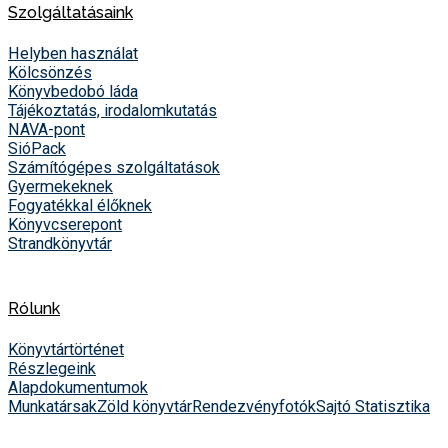
Szolgáltatásaink
Helyben használat
Kölcsönzés
Könyvbedobó láda
Tájékoztatás, irodalomkutatás
NAVA-pont
SióPack
Számítógépes szolgáltatások
Gyermekeknek
Fogyatékkal élőknek
Könyvcserepont
Strandkönyvtár
Rólunk
Könyvtártörténet
Részlegeink
Alapdokumentumok
Munkatársak
Zöld könyvtár
Rendezvényfotók
Sajtó
Statisztika