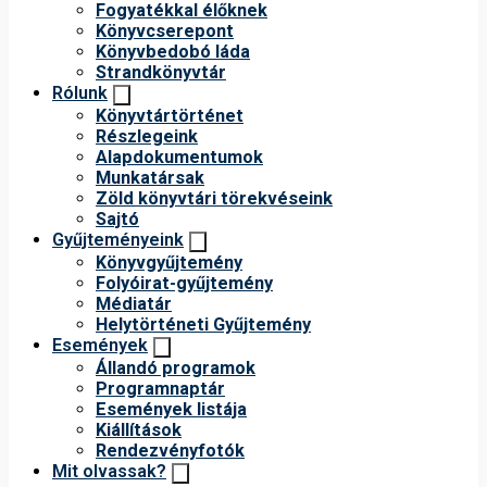
Fogyatékkal élőknek
Könyvcserepont
Könyvbedobó láda
Strandkönyvtár
Rólunk
Könyvtártörténet
Részlegeink
Alapdokumentumok
Munkatársak
Zöld könyvtári törekvéseink
Sajtó
Gyűjteményeink
Könyvgyűjtemény
Folyóirat-gyűjtemény
Médiatár
Helytörténeti Gyűjtemény
Események
Állandó programok
Programnaptár
Események listája
Kiállítások
Rendezvényfotók
Mit olvassak?