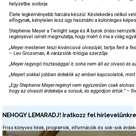
helyzetbe sodorja.
Élete legkeményebb harcára készül. Késlekedés nélkül veti 
elfogynak, kénytelen lesz úgy használni a különleges képe
Stephenie Meyer a Twilight saga és A burok óriási nemzetk
regényével ismét megmutatja, hogy miért ő ma a világ egyi
„Meyer mesterien teszi kiváncsivá olvasóját, tartja fent a 
– Lev Grossman, A varázslók-trilógia szerzője
„Meyer ragyogó tisztasággal ír, soha nem áll az olvasó és a
„Meyert sokkal jobban érdeklik az emberi kapcsolatok, min
„Egy Stephenie Meyer-regényt nem egyszerűen csak elolvas a
hogy az olvasót érdekelje a sorsuk, és aggódjon értük.”
– Ri
NEHOGY LEMARADJ! Iratkozz fel hírlevelünkre 
Friss könyves hírek, programok, információk és sok-sok érd