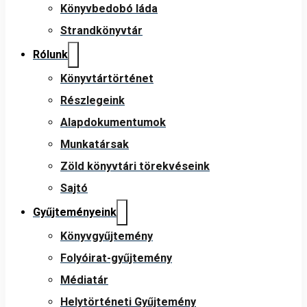
Könyvbedobó láda
Strandkönyvtár
Rólunk
Könyvtártörténet
Részlegeink
Alapdokumentumok
Munkatársak
Zöld könyvtári törekvéseink
Sajtó
Gyűjteményeink
Könyvgyűjtemény
Folyóirat-gyűjtemény
Médiatár
Helytörténeti Gyűjtemény