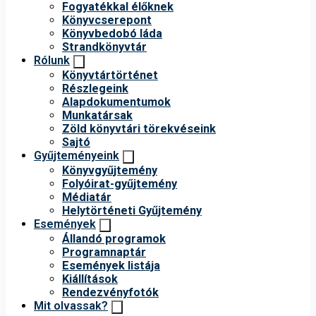
Fogyatékkal élőknek
Könyvcserepont
Könyvbedobó láda
Strandkönyvtár
Rólunk
Könyvtártörténet
Részlegeink
Alapdokumentumok
Munkatársak
Zöld könyvtári törekvéseink
Sajtó
Gyűjteményeink
Könyvgyűjtemény
Folyóirat-gyűjtemény
Médiatár
Helytörténeti Gyűjtemény
Események
Állandó programok
Programnaptár
Események listája
Kiállítások
Rendezvényfotók
Mit olvassak?