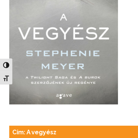
Nagy kontraszt váltása
Betűméret váltása
Cím: A vegyész