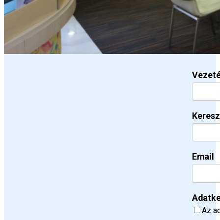
Vezet
Keresz
Email
Adatke
Az ad