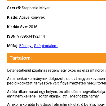
Szerző:
Stephanie Mayer
Kiadó:
Agave Könyvek
Kiadás éve:
2016
ISBN:
9789634192114
Műfaj:
Bűnügyi
,
Szépirodalom
Tartalom:
Letehetetlenül ​izgalmas regény egy okos és elszánt nőről, 
Az amerikai kormánynak dolgozott, de ezt nagyon kevesen tu
pedig kockázati tényezővé vált, figyelmeztetés nélkül törtek
Azóta ritkán marad egy helyen, és állandóan megváltoztatja
amit nem kellene. Holtan akarják látni. Méghozzá hamar.
Amikor a korábbi felettese felajánlja a kiutat, ő belátja, h