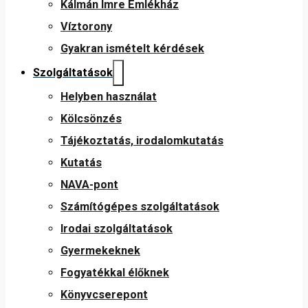
Kálmán Imre Emlékház
Víztorony
Gyakran ismételt kérdések
Szolgáltatások
Helyben használat
Kölcsönzés
Tájékoztatás, irodalomkutatás
Kutatás
NAVA-pont
Számítógépes szolgáltatások
Irodai szolgáltatások
Gyermekeknek
Fogyatékkal élőknek
Könyvcserepont