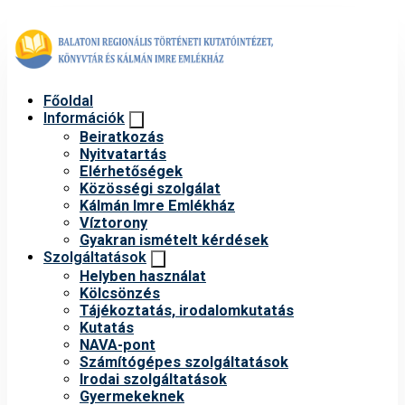
Főoldal
Információk
Beiratkozás
Nyitvatartás
Elérhetőségek
Közösségi szolgálat
Kálmán Imre Emlékház
Víztorony
Gyakran ismételt kérdések
Szolgáltatások
Helyben használat
Kölcsönzés
Tájékoztatás, irodalomkutatás
Kutatás
NAVA-pont
Számítógépes szolgáltatások
Irodai szolgáltatások
Gyermekeknek