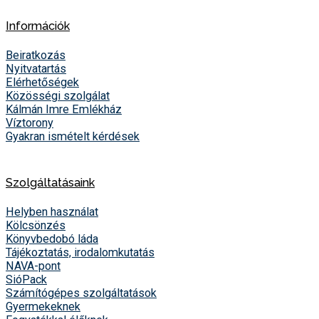
Információk
Beiratkozás
Nyitvatartás
Elérhetőségek
Közösségi szolgálat
Kálmán Imre Emlékház
Víztorony
Gyakran ismételt kérdések
Szolgáltatásaink
Helyben használat
Kölcsönzés
Könyvbedobó láda
Tájékoztatás, irodalomkutatás
NAVA-pont
SióPack
Számítógépes szolgáltatások
Gyermekeknek