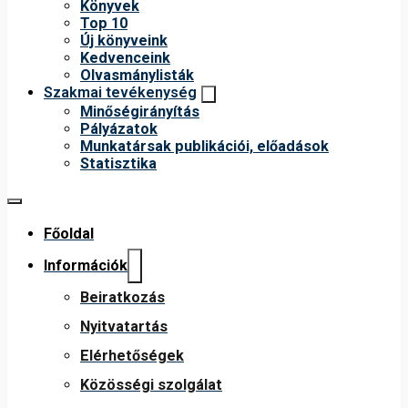
Könyvek
Top 10
Új könyveink
Kedvenceink
Olvasmánylisták
Szakmai tevékenység
Minőségirányítás
Pályázatok
Munkatársak publikációi, előadások
Statisztika
Főoldal
Információk
Beiratkozás
Nyitvatartás
Elérhetőségek
Közösségi szolgálat