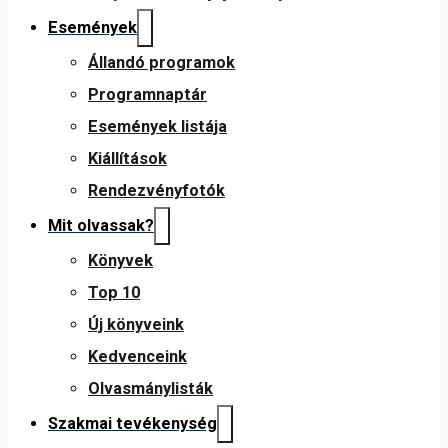
Események
Állandó programok
Programnaptár
Események listája
Kiállítások
Rendezvényfotók
Mit olvassak?
Könyvek
Top 10
Új könyveink
Kedvenceink
Olvasmánylisták
Szakmai tevékenység