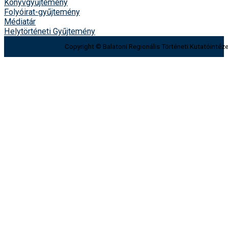
Könyvgyűjtemény
Folyóirat-gyűjtemény
Médiatár
Helytörténeti Gyűjtemény
Copyright © Balatoni Regionális Történeti Kutatóintéze