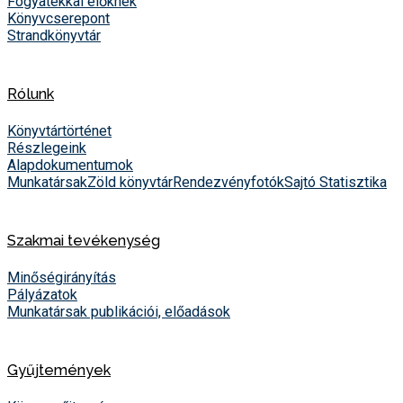
Fogyatékkal élőknek
Könyvcserepont
Strandkönyvtár
Rólunk
Könyvtártörténet
Részlegeink
Alapdokumentumok
Munkatársak
Zöld könyvtár
Rendezvényfotók
Sajtó
Statisztika
Szakmai tevékenység
Minőségirányítás
Pályázatok
Munkatársak publikációi, előadások
Gyűjtemények