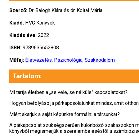
Szerző:
Dr. Balogh Klára és dr. Koltai Mária
Kiadó:
HVG Könyvek
Kiadás éve:
2022
ISBN:
9789635652808
Műfaj:
Életvezetés
,
Pszichológia
,
Szakirodalom
Tartalom:
Mi tartja életben a „se vele, se nélküle” kapcsolatokat?
Hogyan befolyásolja párkapcsolatunkat mindaz, amit otthon
Miért akarjuk a saját képünkre formálni a társunkat?
A párkapcsolat szükségszerűen különböző szakaszokon meg
könyvből megismerjük a szerelembe eséstől a szimbiózison 