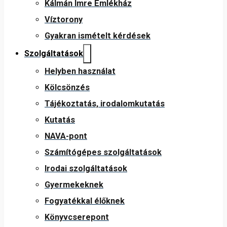
Kálmán Imre Emlékház
Víztorony
Gyakran ismételt kérdések
Szolgáltatások
Helyben használat
Kölcsönzés
Tájékoztatás, irodalomkutatás
Kutatás
NAVA-pont
Számítógépes szolgáltatások
Irodai szolgáltatások
Gyermekeknek
Fogyatékkal élőknek
Könyvcserepont