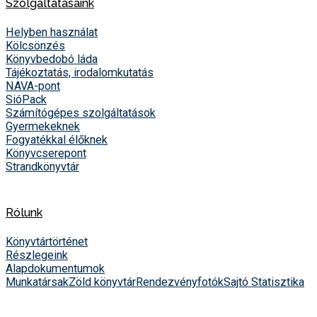
Szolgáltatásaink
Helyben használat
Kölcsönzés
Könyvbedobó láda
Tájékoztatás, irodalomkutatás
NAVA-pont
SióPack
Számítógépes szolgáltatások
Gyermekeknek
Fogyatékkal élőknek
Könyvcserepont
Strandkönyvtár
Rólunk
Könyvtártörténet
Részlegeink
Alapdokumentumok
Munkatársak
Zöld könyvtár
Rendezvényfotók
Sajtó
Statisztika