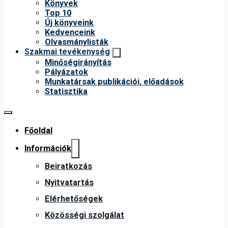
Könyvek
Top 10
Új könyveink
Kedvenceink
Olvasmánylisták
Szakmai tevékenység
Minőségirányítás
Pályázatok
Munkatársak publikációi, előadások
Statisztika
Főoldal
Információk
Beiratkozás
Nyitvatartás
Elérhetőségek
Közösségi szolgálat