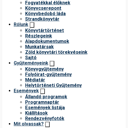
Fogyatékkal élőknek
Könyvcserepont
Könyvbedobó láda
Strandkönyvtár
Rólunk
Könyvtártörténet
Részlegeink
Alapdokumentumok
Munkatársak
Zöld könyvtári törekvéseink
Sajtó
Gyűjteményeink
Könyvgyűjtemény
Folyóirat-gyűjtemény
Médiatár
Helytörténeti Gyűjtemény
Események
Állandó programok
Programnaptár
Események listája
Kiállítások
Rendezvényfotók
Mit olvassak?