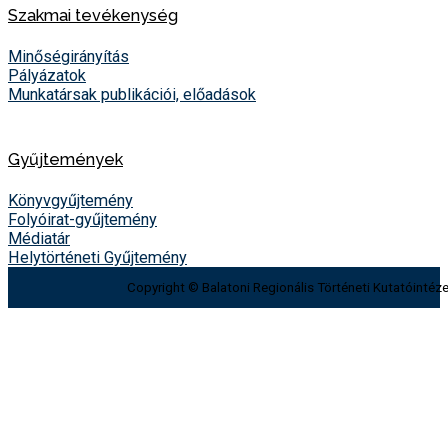
Szakmai tevékenység
Minőségirányítás
Pályázatok
Munkatársak publikációi, előadások
Gyűjtemények
Könyvgyűjtemény
Folyóirat-gyűjtemény
Médiatár
Helytörténeti Gyűjtemény
Copyright © Balatoni Regionális Történeti Kutatóintéze