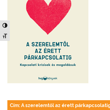
Nagy kontraszt váltása
Betűméret váltása
Cím: A szerelemtől az érett párkapcsolati