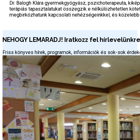
Dr. Balogh Klára gyermekgyógyász, pszichoterapeuta, kiképz
terápiás tapasztalatukat összegzik e nélkülözhetetlen köt
megbirkózhatunk kapcsolati nehézségeinkkel, és közelebb
NEHOGY LEMARADJ! Iratkozz fel hírlevelünkre 
Friss könyves hírek, programok, információk és sok-sok érd