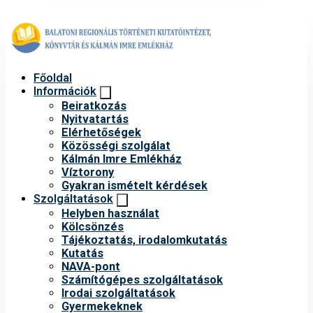
Főoldal
Információk
Beiratkozás
Nyitvatartás
Elérhetőségek
Közösségi szolgálat
Kálmán Imre Emlékház
Víztorony
Gyakran ismételt kérdések
Szolgáltatások
Helyben használat
Kölcsönzés
Tájékoztatás, irodalomkutatás
Kutatás
NAVA-pont
Számítógépes szolgáltatások
Irodai szolgáltatások
Gyermekeknek