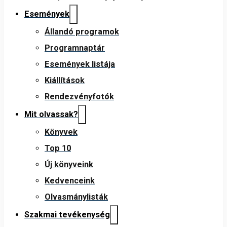
Események
Állandó programok
Programnaptár
Események listája
Kiállítások
Rendezvényfotók
Mit olvassak?
Könyvek
Top 10
Új könyveink
Kedvenceink
Olvasmánylisták
Szakmai tevékenység