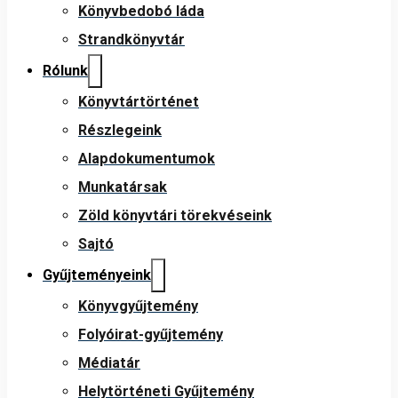
Könyvbedobó láda
Strandkönyvtár
Rólunk
Könyvtártörténet
Részlegeink
Alapdokumentumok
Munkatársak
Zöld könyvtári törekvéseink
Sajtó
Gyűjteményeink
Könyvgyűjtemény
Folyóirat-gyűjtemény
Médiatár
Helytörténeti Gyűjtemény