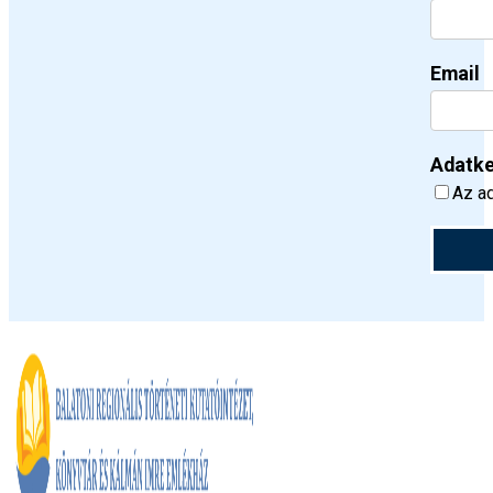
Email
Adatke
Az ad