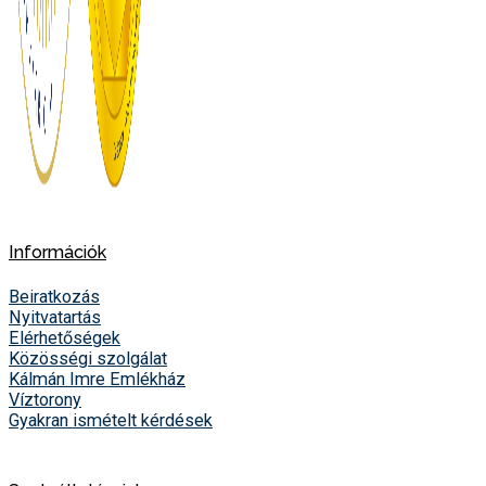
Információk
Beiratkozás
Nyitvatartás
Elérhetőségek
Közösségi szolgálat
Kálmán Imre Emlékház
Víztorony
Gyakran ismételt kérdések