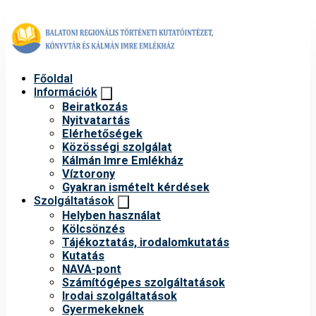
Főoldal
Információk
Beiratkozás
Nyitvatartás
Elérhetőségek
Közösségi szolgálat
Kálmán Imre Emlékház
Víztorony
Gyakran ismételt kérdések
Szolgáltatások
Helyben használat
Kölcsönzés
Tájékoztatás, irodalomkutatás
Kutatás
NAVA-pont
Számítógépes szolgáltatások
Irodai szolgáltatások
Gyermekeknek