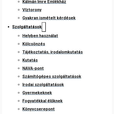
Kálmán Imre Emlékház
Víztorony
Gyakran ismételt kérdések
Szolgáltatások
Helyben használat
Kölcsönzés
Tájékoztatás, irodalomkutatás
Kutatás
NAVA-pont
Számítógépes szolgáltatások
Irodai szolgáltatások
Gyermekeknek
Fogyatékkal élőknek
Könyvcserepont