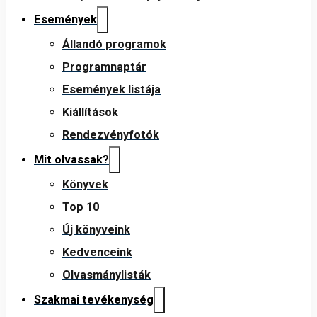
Események
Állandó programok
Programnaptár
Események listája
Kiállítások
Rendezvényfotók
Mit olvassak?
Könyvek
Top 10
Új könyveink
Kedvenceink
Olvasmánylisták
Szakmai tevékenység