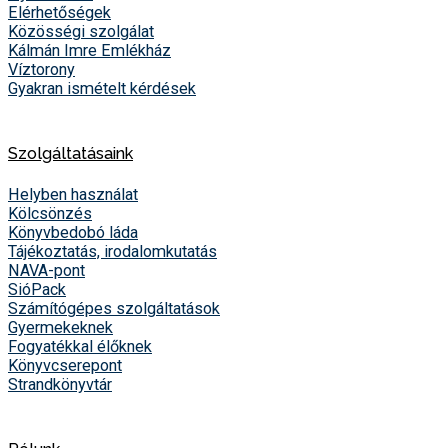
Elérhetőségek
Közösségi szolgálat
Kálmán Imre Emlékház
Víztorony
Gyakran ismételt kérdések
Szolgáltatásaink
Helyben használat
Kölcsönzés
Könyvbedobó láda
Tájékoztatás, irodalomkutatás
NAVA-pont
SióPack
Számítógépes szolgáltatások
Gyermekeknek
Fogyatékkal élőknek
Könyvcserepont
Strandkönyvtár