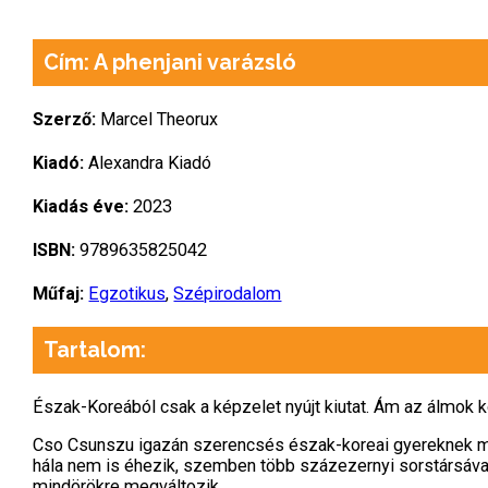
Cím: A phenjani varázsló
Szerző:
Marcel Theorux
Kiadó:
Alexandra Kiadó
Kiadás éve:
2023
ISBN:
9789635825042
Műfaj:
Egzotikus
,
Szépirodalom
Tartalom:
Észak-Koreából ​csak a képzelet nyújt kiutat. Ám az álmo
Cso Csunszu igazán szerencsés észak-koreai gyereknek mo
hála nem is éhezik, szemben több százezernyi sorstársáva
mindörökre megváltozik.