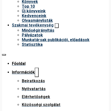
Könyvek
Top 10
Új könyveink
Kedvenceink
Olvasmánylisták
Szakmai tevékenység
Minőségirányítás
Pályázatok
Munkatársak publikációi, előadások
Statisztika
Főoldal
Információk
Beiratkozás
Nyitvatartás
Elérhetőségek
Közösségi szolgálat