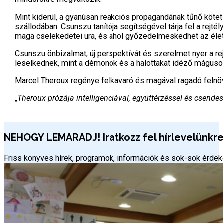
Mint kiderül, a gyanúsan reakciós propagandának tűnő köt
szállodában. Csunszu tanítója segítségével tárja fel a rejtél
maga cselekedetei ura, és ahol győzedelmeskedhet az életé
Csunszu önbizalmat, új perspektívát és szerelmet nyer a r
leselkednek, mint a démonok és a halottakat idéző máguso
Marcel Theroux regénye felkavaró és magával ragadó felnöv
„
Theroux prózája intelligenciával, együttérzéssel és csendes l
NEHOGY LEMARADJ! Iratkozz fel hírlevelünkre 
Friss könyves hírek, programok, információk és sok-sok érd