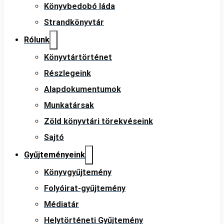
Könyvbedobó láda
Strandkönyvtár
Rólunk
Könyvtártörténet
Részlegeink
Alapdokumentumok
Munkatársak
Zöld könyvtári törekvéseink
Sajtó
Gyűjteményeink
Könyvgyűjtemény
Folyóirat-gyűjtemény
Médiatár
Helytörténeti Gyűjtemény