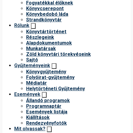
Fogyatékkal élőknek
Könyvcserepont
Könyvbedobó láda
Strandkönyvtár
Rólunk
Könyvtártörténet
Részlegeink
Alapdokumentumok
Munkatársak
Zöld könyvtári törekvéseink
Sajtó
Gyűjteményeink
Könyvgyűjtemény
Folyóirat-gyűjtemény
Médiatár
Helytörténeti Gyűjtemény
Események
Állandó programok
Programnaptár
Események listája
Kiállítások
Rendezvényfotók
Mit olvassak?