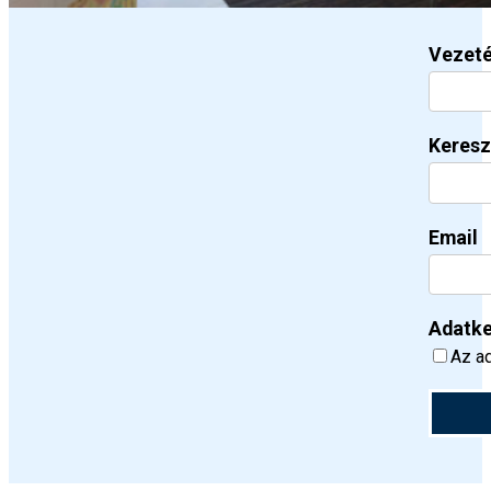
Vezet
Keresz
Email
Adatke
Az ad