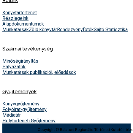
Rólunk
Könyvtártörténet
Részlegeink
Alapdokumentumok
Munkatársak
Zöld könyvtár
Rendezvényfotók
Sajtó
Statisztika
Szakmai tevékenység
Minőségirányítás
Pályázatok
Munkatársak publikációi, előadások
Gyűjtemények
Könyvgyűjtemény
Folyóirat-gyűjtemény
Médiatár
Helytörténeti Gyűjtemény
Copyright © Balatoni Regionális Történeti Kutatóintéze