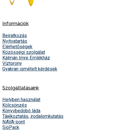
Információk
Beiratkozás
Nyitvatartás
Elérhetőségek
Közösségi szolgálat
Kálmán Imre Emlékház
Víztorony
Gyakran ismételt kérdések
Szolgáltatásaink
Helyben használat
Kölcsönzés
Könyvbedobó láda
Tájékoztatás, irodalomkutatás
NAVA-pont
SióPack