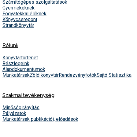
Számítógépes szolgáltatások
Gyermekeknek
Fogyatékkal élőknek
Könyvcserepont
Strandkönyvtár
Rólunk
Könyvtártörténet
Részlegeink
Alapdokumentumok
Munkatársak
Zöld könyvtár
Rendezvényfotók
Sajtó
Statisztika
Szakmai tevékenység
Minőségirányítás
Pályázatok
Munkatársak publikációi, előadások