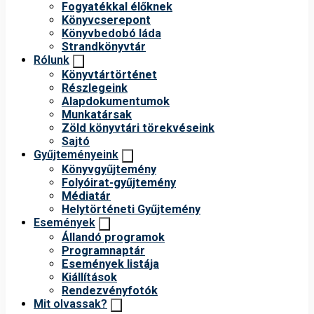
Fogyatékkal élőknek
Könyvcserepont
Könyvbedobó láda
Strandkönyvtár
Rólunk
Könyvtártörténet
Részlegeink
Alapdokumentumok
Munkatársak
Zöld könyvtári törekvéseink
Sajtó
Gyűjteményeink
Könyvgyűjtemény
Folyóirat-gyűjtemény
Médiatár
Helytörténeti Gyűjtemény
Események
Állandó programok
Programnaptár
Események listája
Kiállítások
Rendezvényfotók
Mit olvassak?