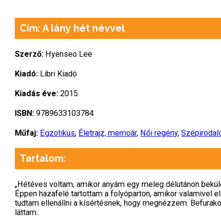
Cím: A lány hét névvel
Szerző:
Hyenseo Lee
Kiadó:
Libri Kiadó
Kiadás éve:
2015
ISBN:
9789633103784
Műfaj:
Egzotikus
,
Életrajz, memoár
,
Női regény
,
Szépiroda
Tartalom:
„Hétéves voltam, amikor anyám egy meleg délutánon beküldött
Éppen hazafelé tartottam a folyóparton, amikor valamivel e
tudtam ellenállni a kísértésnek, hogy megnézzem. Befurakod
láttam.