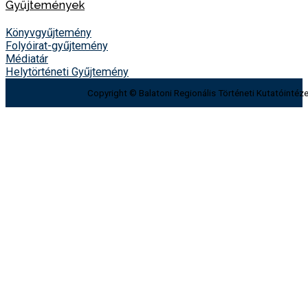
Gyűjtemények
Könyvgyűjtemény
Folyóirat-gyűjtemény
Médiatár
Helytörténeti Gyűjtemény
Copyright © Balatoni Regionális Történeti Kutatóintéze