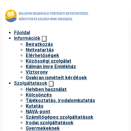
Főoldal
Információk
Beiratkozás
Nyitvatartás
Elérhetőségek
Közösségi szolgálat
Kálmán Imre Emlékház
Víztorony
Gyakran ismételt kérdések
Szolgáltatások
Helyben használat
Kölcsönzés
Tájékoztatás, irodalomkutatás
Kutatás
NAVA-pont
Számítógépes szolgáltatások
Irodai szolgáltatások
Gyermekeknek