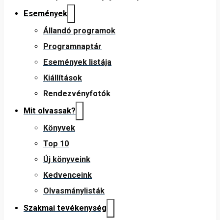
Események
Állandó programok
Programnaptár
Események listája
Kiállítások
Rendezvényfotók
Mit olvassak?
Könyvek
Top 10
Új könyveink
Kedvenceink
Olvasmánylisták
Szakmai tevékenység