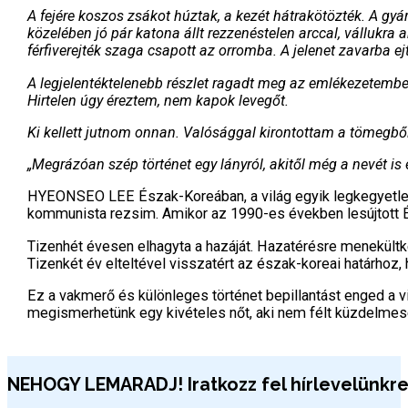
A fejére koszos zsákot húztak, a kezét hátrakötözték. A gyár
közelében jó pár katona állt rezzenéstelen arccal, vállukra 
férfiverejték szaga csapott az orromba. A jelenet zavarba ej
A legjelentéktelenebb részlet ragadt meg az emlékezetemben. A
Hirtelen úgy éreztem, nem kapok levegőt.
Ki kellett jutnom onnan. Valósággal kirontottam a tömegből
„Megrázóan ​szép történet egy lányról, akitől még a nevét is 
HYEONSEO LEE Észak-Koreában, a világ egyik legkegyetlenebb 
kommunista rezsim. Amikor az 1990-es években lesújtott 
Tizenhét évesen elhagyta a hazáját. Hazatérésre menekültkén
Tizenkét év elteltével visszatért az észak-koreai határhoz
Ez a vakmerő és különleges történet bepillantást enged a v
megismerhetünk egy kivételes nőt, aki nem félt küzdelmesen
NEHOGY LEMARADJ! Iratkozz fel hírlevelünkre 