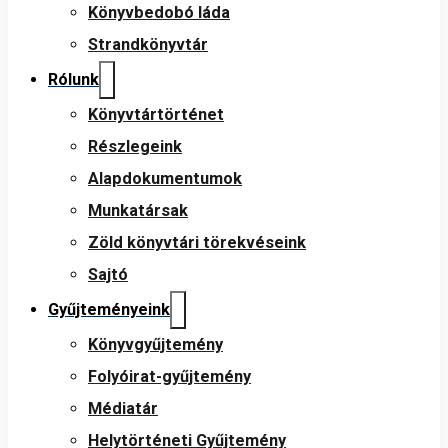
Könyvbedobó láda
Strandkönyvtár
Rólunk
Könyvtártörténet
Részlegeink
Alapdokumentumok
Munkatársak
Zöld könyvtári törekvéseink
Sajtó
Gyűjteményeink
Könyvgyűjtemény
Folyóirat-gyűjtemény
Médiatár
Helytörténeti Gyűjtemény