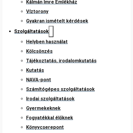
Kálmán Imre Emlékház
Víztorony
Gyakran ismételt kérdések
Szolgáltatások
Helyben használat
Kölcsönzés
Tájékoztatás, irodalomkutatás
Kutatás
NAVA-pont
Számítógépes szolgáltatások
Irodai szolgáltatások
Gyermekeknek
Fogyatékkal élőknek
Könyvcserepont