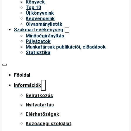
Könyvek
Top 10
Új könyveink
Kedvenceink
Olvasmánylisták
Szakmai tevékenység
Minőségirányítás
Pályázatok
Munkatársak publikációi, előadások
Statisztika
Főoldal
Információk
Beiratkozás
Nyitvatartás
Elérhetőségek
Közösségi szolgálat