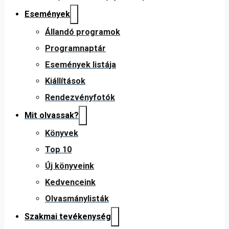
Események
Állandó programok
Programnaptár
Események listája
Kiállítások
Rendezvényfotók
Mit olvassak?
Könyvek
Top 10
Új könyveink
Kedvenceink
Olvasmánylisták
Szakmai tevékenység