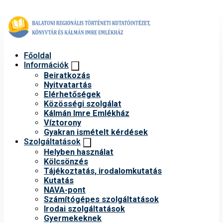
Főoldal
Információk
Beiratkozás
Nyitvatartás
Elérhetőségek
Közösségi szolgálat
Kálmán Imre Emlékház
Víztorony
Gyakran ismételt kérdések
Szolgáltatások
Helyben használat
Kölcsönzés
Tájékoztatás, irodalomkutatás
Kutatás
NAVA-pont
Számítógépes szolgáltatások
Irodai szolgáltatások
Gyermekeknek