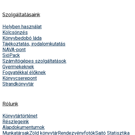
Szolgáltatásaink
Helyben használat
Kölcsönzés
Könyvbedobó láda
Tájékoztatás, irodalomkutatás
NAVA-pont
SióPack
Számítógépes szolgáltatások
Gyermekeknek
Fogyatékkal élőknek
Könyvcserepont
Strandkönyvtár
Rólunk
Könyvtártörténet
Részlegeink
Alapdokumentumok
Munkatársak
Zöld könyvtár
Rendezvényfotók
Sajtó
Statisztika