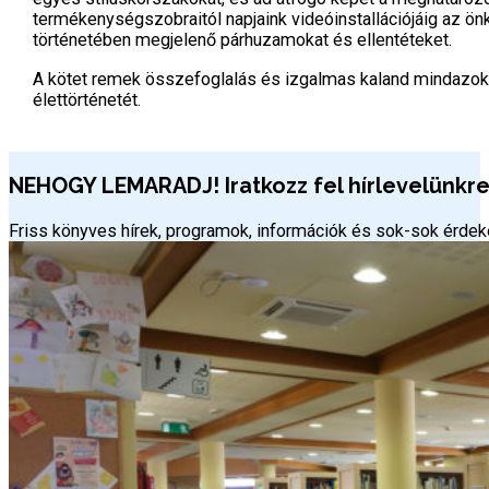
termékenységszobraitól napjaink videóinstallációjáig az ö
történetében megjelenő párhuzamokat és ellentéteket.
A kötet remek összefoglalás és izgalmas kaland mindazok
élettörténetét.
NEHOGY LEMARADJ! Iratkozz fel hírlevelünkre 
Friss könyves hírek, programok, információk és sok-sok érd