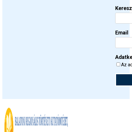
Keresz
Email
Adatke
Az ad