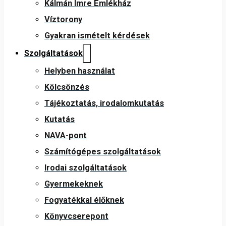
Kálmán Imre Emlékház
Víztorony
Gyakran ismételt kérdések
Szolgáltatások
Helyben használat
Kölcsönzés
Tájékoztatás, irodalomkutatás
Kutatás
NAVA-pont
Számítógépes szolgáltatások
Irodai szolgáltatások
Gyermekeknek
Fogyatékkal élőknek
Könyvcserepont