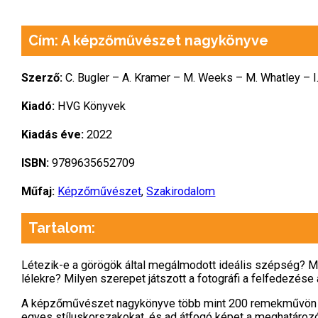
Cím: A képzőművészet nagykönyve
Szerző:
C. Bugler – A. Kramer – M. Weeks – M. Whatley – I
Kiadó:
HVG Könyvek
Kiadás éve:
2022
ISBN:
9789635652709
Műfaj:
Képzőművészet
,
Szakirodalom
Tartalom:
Létezik-e ​a görögök által megálmodott ideális szépség? Mi
lélekre? Milyen szerepet játszott a fotográfi a felfedezés
A képzőművészet nagykönyve több mint 200 remekművön kere
egyes stíluskorszakokat, és ad átfogó képet a meghatározó 