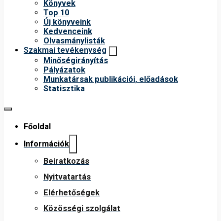
Könyvek
Top 10
Új könyveink
Kedvenceink
Olvasmánylisták
Szakmai tevékenység
Minőségirányítás
Pályázatok
Munkatársak publikációi, előadások
Statisztika
Főoldal
Információk
Beiratkozás
Nyitvatartás
Elérhetőségek
Közösségi szolgálat