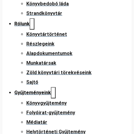
Könyvbedobó láda
Strandkönyvtár
Rólunk
Könyvtártörténet
Részlegeink
Alapdokumentumok
Munkatársak
Zöld könyvtári törekvéseink
Sajtó
Gyűjteményeink
Könyvgyűjtemény
Folyóirat-gyűjtemény
Médiatár
Helytörténeti Gyűjtemény