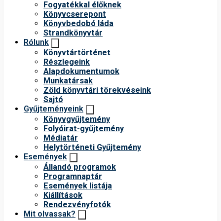
Fogyatékkal élőknek
Könyvcserepont
Könyvbedobó láda
Strandkönyvtár
Rólunk
Könyvtártörténet
Részlegeink
Alapdokumentumok
Munkatársak
Zöld könyvtári törekvéseink
Sajtó
Gyűjteményeink
Könyvgyűjtemény
Folyóirat-gyűjtemény
Médiatár
Helytörténeti Gyűjtemény
Események
Állandó programok
Programnaptár
Események listája
Kiállítások
Rendezvényfotók
Mit olvassak?