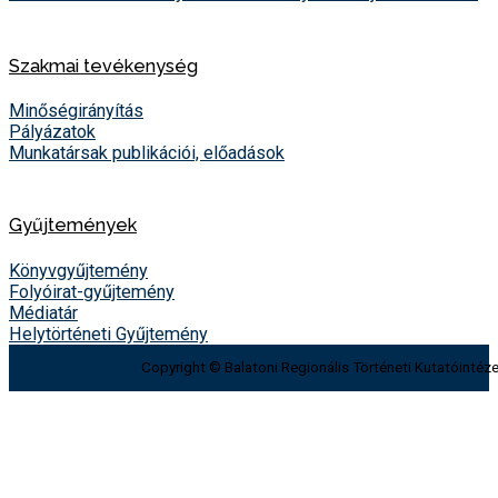
Szakmai tevékenység
Minőségirányítás
Pályázatok
Munkatársak publikációi, előadások
Gyűjtemények
Könyvgyűjtemény
Folyóirat-gyűjtemény
Médiatár
Helytörténeti Gyűjtemény
Copyright © Balatoni Regionális Történeti Kutatóintéze