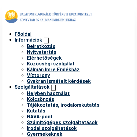
Főoldal
Információk
Beiratkozás
Nyitvatartás
Elérhetőségek
Közösségi szolgálat
Kálmán Imre Emlékház
Víztorony
Gyakran ismételt kérdések
Szolgáltatások
Helyben használat
Kölcsönzés
Tájékoztatás, irodalomkutatás
Kutatás
NAVA-pont
Számítógépes szolgáltatások
Irodai szolgáltatások
Gyermekeknek