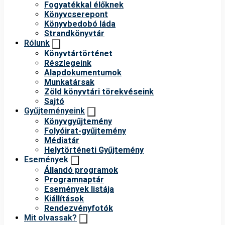
Fogyatékkal élőknek
Könyvcserepont
Könyvbedobó láda
Strandkönyvtár
Rólunk
Könyvtártörténet
Részlegeink
Alapdokumentumok
Munkatársak
Zöld könyvtári törekvéseink
Sajtó
Gyűjteményeink
Könyvgyűjtemény
Folyóirat-gyűjtemény
Médiatár
Helytörténeti Gyűjtemény
Események
Állandó programok
Programnaptár
Események listája
Kiállítások
Rendezvényfotók
Mit olvassak?