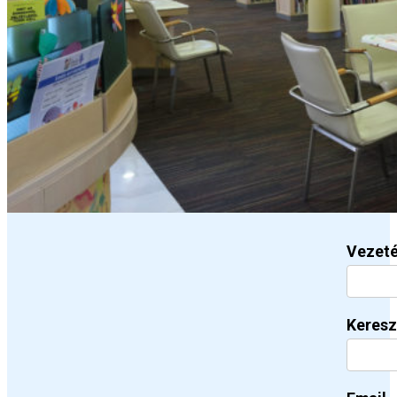
Vezet
Keresz