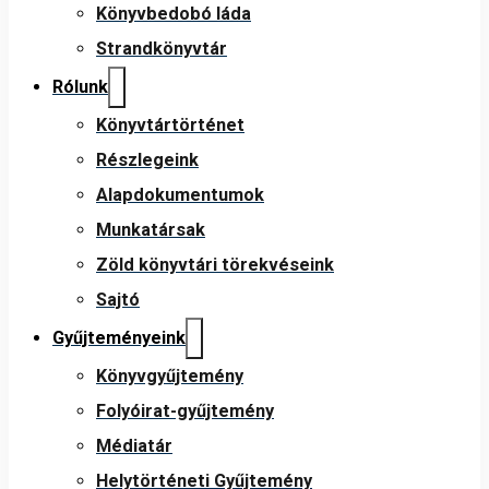
Könyvbedobó láda
Strandkönyvtár
Rólunk
Könyvtártörténet
Részlegeink
Alapdokumentumok
Munkatársak
Zöld könyvtári törekvéseink
Sajtó
Gyűjteményeink
Könyvgyűjtemény
Folyóirat-gyűjtemény
Médiatár
Helytörténeti Gyűjtemény