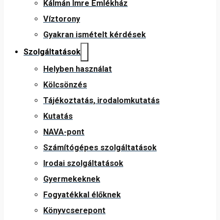
Kálmán Imre Emlékház
Víztorony
Gyakran ismételt kérdések
Szolgáltatások
Helyben használat
Kölcsönzés
Tájékoztatás, irodalomkutatás
Kutatás
NAVA-pont
Számítógépes szolgáltatások
Irodai szolgáltatások
Gyermekeknek
Fogyatékkal élőknek
Könyvcserepont