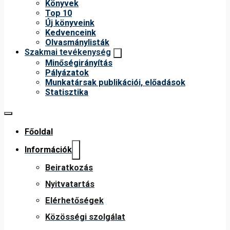
Könyvek
Top 10
Új könyveink
Kedvenceink
Olvasmánylisták
Szakmai tevékenység
Minőségirányítás
Pályázatok
Munkatársak publikációi, előadások
Statisztika
Főoldal
Információk
Beiratkozás
Nyitvatartás
Elérhetőségek
Közösségi szolgálat