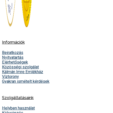
Információk
Beiratkozás
Nyitvatartás
Elérhetőségek
Közösségi szolgálat
Kálmán Imre Emlékház
Víztorony
Gyakran ismételt kérdések
Szolgáltatásaink
Helyben használat
Kölcsönzés