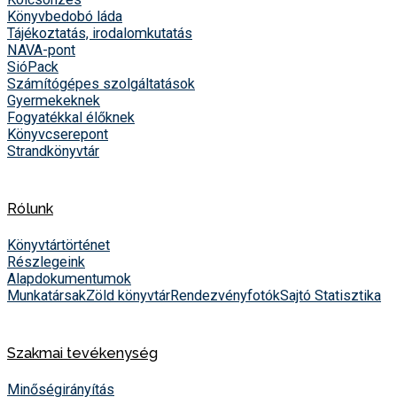
Könyvbedobó láda
Tájékoztatás, irodalomkutatás
NAVA-pont
SióPack
Számítógépes szolgáltatások
Gyermekeknek
Fogyatékkal élőknek
Könyvcserepont
Strandkönyvtár
Rólunk
Könyvtártörténet
Részlegeink
Alapdokumentumok
Munkatársak
Zöld könyvtár
Rendezvényfotók
Sajtó
Statisztika
Szakmai tevékenység
Minőségirányítás