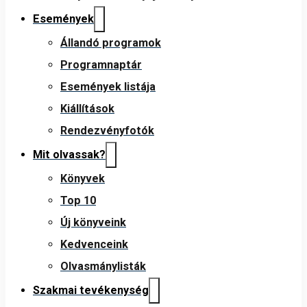
Események
Állandó programok
Programnaptár
Események listája
Kiállítások
Rendezvényfotók
Mit olvassak?
Könyvek
Top 10
Új könyveink
Kedvenceink
Olvasmánylisták
Szakmai tevékenység