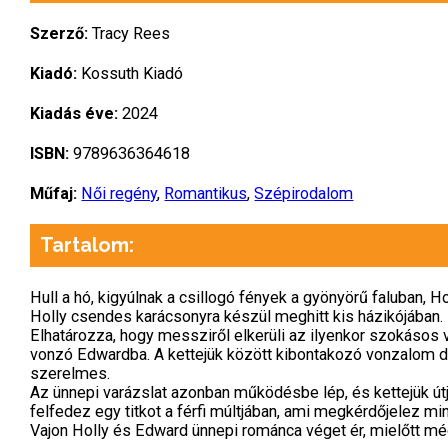
Szerző:
Tracy Rees
Kiadó:
Kossuth Kiadó
Kiadás éve:
2024
ISBN:
9789636364618
Műfaj:
Női regény
,
Romantikus
,
Szépirodalom
Tartalom:
Hull a hó, kigyúlnak a csillogó fények a gyönyörű faluban, 
Holly csendes karácsonyra készül meghitt kis házikójában.
Elhatározza, hogy messziről elkerüli az ilyenkor szokásos 
vonzó Edwardba. A kettejük között kibontakozó vonzalom da
szerelmes.
Az ünnepi varázslat azonban működésbe lép, és kettejük út
felfedez egy titkot a férfi múltjában, ami megkérdőjelez mind
Vajon Holly és Edward ünnepi románca véget ér, mielőtt m