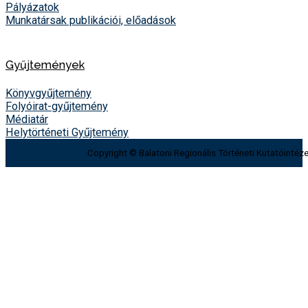
Pályázatok
Munkatársak publikációi, előadások
Gyűjtemények
Könyvgyűjtemény
Folyóirat-gyűjtemény
Médiatár
Helytörténeti Gyűjtemény
Copyright © Balatoni Regionális Történeti Kutatóintéze