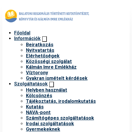
Főoldal
Információk
Beiratkozás
Nyitvatartás
Elérhetőségek
Közösségi szolgálat
Kálmán Imre Emlékház
Víztorony
Gyakran ismételt kérdések
Szolgáltatások
Helyben használat
Kölcsönzés
Tájékoztatás, irodalomkutatás
Kutatás
NAVA-pont
Számítógépes szolgáltatások
Irodai szolgáltatások
Gyermekeknek