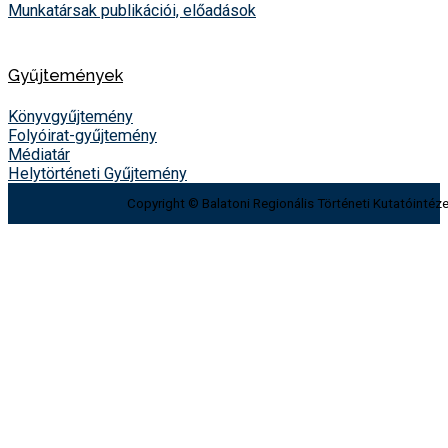
Munkatársak publikációi, előadások
Gyűjtemények
Könyvgyűjtemény
Folyóirat-gyűjtemény
Médiatár
Helytörténeti Gyűjtemény
Copyright © Balatoni Regionális Történeti Kutatóintéze