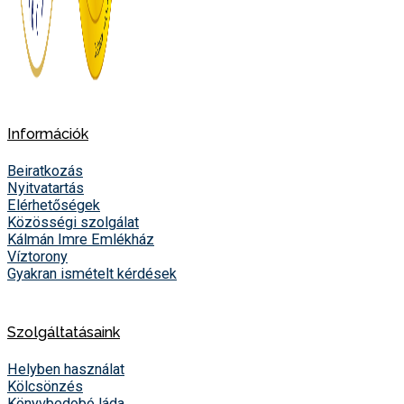
Információk
Beiratkozás
Nyitvatartás
Elérhetőségek
Közösségi szolgálat
Kálmán Imre Emlékház
Víztorony
Gyakran ismételt kérdések
Szolgáltatásaink
Helyben használat
Kölcsönzés
Könyvbedobó láda