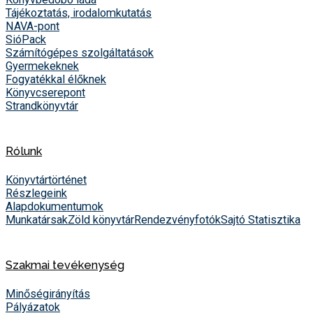
Tájékoztatás, irodalomkutatás
NAVA-pont
SióPack
Számítógépes szolgáltatások
Gyermekeknek
Fogyatékkal élőknek
Könyvcserepont
Strandkönyvtár
Rólunk
Könyvtártörténet
Részlegeink
Alapdokumentumok
Munkatársak
Zöld könyvtár
Rendezvényfotók
Sajtó
Statisztika
Szakmai tevékenység
Minőségirányítás
Pályázatok