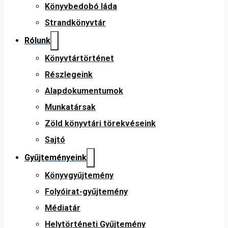
Könyvbedobó láda
Strandkönyvtár
Rólunk
Könyvtártörténet
Részlegeink
Alapdokumentumok
Munkatársak
Zöld könyvtári törekvéseink
Sajtó
Gyűjteményeink
Könyvgyűjtemény
Folyóirat-gyűjtemény
Médiatár
Helytörténeti Gyűjtemény