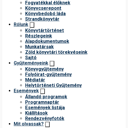
Fogyatékkal élőknek
Könyvcserepont
Könyvbedobó láda
Strandkönyvtár
Rólunk
Könyvtártörténet
Részlegeink
Alapdokumentumok
Munkatársak
Zöld könyvtári törekvéseink
Sajtó
Gyűjteményeink
Könyvgyűjtemény
Folyóirat-gyűjtemény
Médiatár
Helytörténeti Gyűjtemény
Események
Állandó programok
Programnaptár
Események listája
Kiállítások
Rendezvényfotók
Mit olvassak?