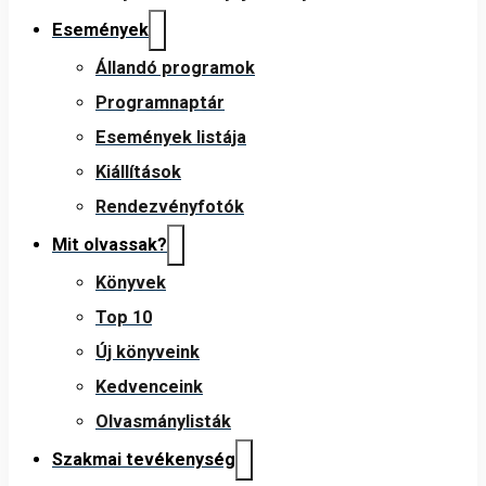
Események
Állandó programok
Programnaptár
Események listája
Kiállítások
Rendezvényfotók
Mit olvassak?
Könyvek
Top 10
Új könyveink
Kedvenceink
Olvasmánylisták
Szakmai tevékenység