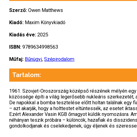
Szerző:
Owen Matthews
Kiadó:
Maxim Könyvkiadó
Kiadás éve:
2025
ISBN:
9789634998563
Műfaj:
Bűnügyi
,
Szépirodalom
Tartalom:
1961. Szovjet-Oroszország középső részének mélyén egy ol
közössége építi a világ legerősebb nukleáris szerkezetét
De napokkal a bomba tesztelése előtt holtan találnak egy fi
– azt akarják, hogy a holttestet eltüntessék, az esetet ikta
Ezért Alexander Vasin KGB őrnagyot küldik nyomozásra. Ami
néhányan teszik próbára – különcök, hazafiak és dissziden
gondolkodjanak és cselekedjenek, úgy éljenek és szeresse