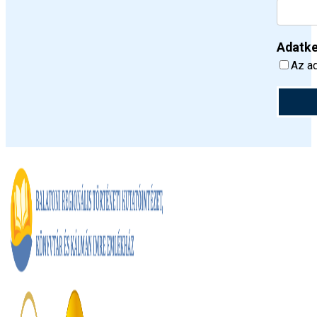
Adatke
Az ad