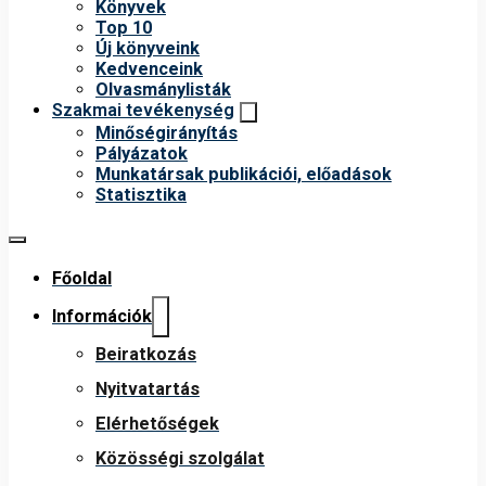
Könyvek
Top 10
Új könyveink
Kedvenceink
Olvasmánylisták
Szakmai tevékenység
Minőségirányítás
Pályázatok
Munkatársak publikációi, előadások
Statisztika
Főoldal
Információk
Beiratkozás
Nyitvatartás
Elérhetőségek
Közösségi szolgálat