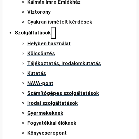
Kálmán Imre Emlékház
Víztorony
Gyakran ismételt kérdések
Szolgáltatások
Helyben használat
Kölcsönzés
Tájékoztatás, irodalomkutatás
Kutatás
NAVA-pont
Számítógépes szolgáltatások
Irodai szolgáltatások
Gyermekeknek
Fogyatékkal élőknek
Könyvcserepont