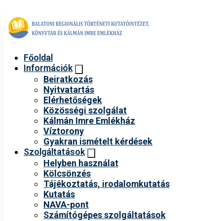
Főoldal
Információk
Beiratkozás
Nyitvatartás
Elérhetőségek
Közösségi szolgálat
Kálmán Imre Emlékház
Víztorony
Gyakran ismételt kérdések
Szolgáltatások
Helyben használat
Kölcsönzés
Tájékoztatás, irodalomkutatás
Kutatás
NAVA-pont
Számítógépes szolgáltatások