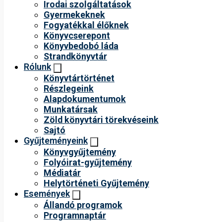
Irodai szolgáltatások
Gyermekeknek
Fogyatékkal élőknek
Könyvcserepont
Könyvbedobó láda
Strandkönyvtár
Rólunk
Könyvtártörténet
Részlegeink
Alapdokumentumok
Munkatársak
Zöld könyvtári törekvéseink
Sajtó
Gyűjteményeink
Könyvgyűjtemény
Folyóirat-gyűjtemény
Médiatár
Helytörténeti Gyűjtemény
Események
Állandó programok
Programnaptár