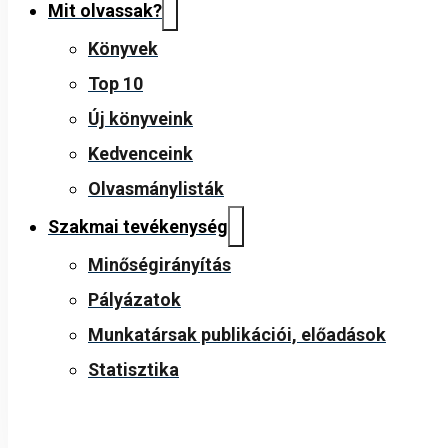
Mit olvassak?
Könyvek
Top 10
Új könyveink
Kedvenceink
Olvasmánylisták
Szakmai tevékenység
Minőségirányítás
Pályázatok
Munkatársak publikációi, előadások
Statisztika