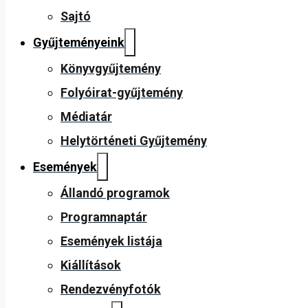
Sajtó
Gyűjteményeink
Könyvgyűjtemény
Folyóirat-gyűjtemény
Médiatár
Helytörténeti Gyűjtemény
Események
Állandó programok
Programnaptár
Események listája
Kiállítások
Rendezvényfotók