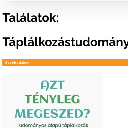
Találatok:
Táplálkozástudomán
Szépirodalom