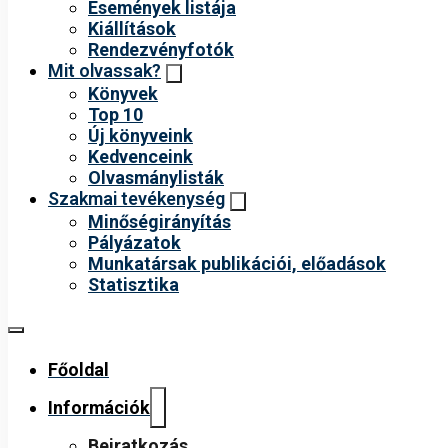
Események listája
Kiállítások
Rendezvényfotók
Mit olvassak?
Könyvek
Top 10
Új könyveink
Kedvenceink
Olvasmánylisták
Szakmai tevékenység
Minőségirányítás
Pályázatok
Munkatársak publikációi, előadások
Statisztika
Főoldal
Információk
Beiratkozás