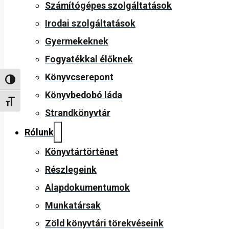
Számítógépes szolgáltatások
Irodai szolgáltatások
Gyermekeknek
Fogyatékkal élőknek
Könyvcserepont
Nagy kontraszt váltása
Könyvbedobó láda
Betűméret váltása
Strandkönyvtár
Rólunk
Könyvtártörténet
Részlegeink
Alapdokumentumok
Munkatársak
Zöld könyvtári törekvéseink