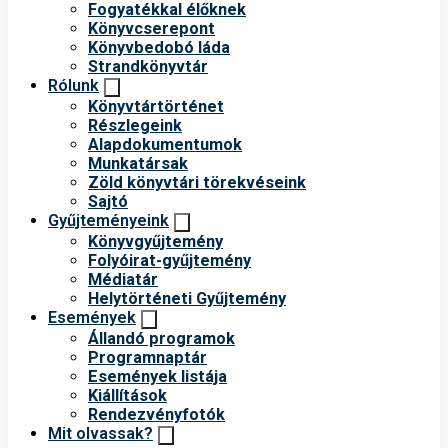
Fogyatékkal élőknek
Könyvcserepont
Könyvbedobó láda
Strandkönyvtár
Rólunk
Könyvtártörténet
Részlegeink
Alapdokumentumok
Munkatársak
Zöld könyvtári törekvéseink
Sajtó
Gyűjteményeink
Könyvgyűjtemény
Folyóirat-gyűjtemény
Médiatár
Helytörténeti Gyűjtemény
Események
Állandó programok
Programnaptár
Események listája
Kiállítások
Rendezvényfotók
Mit olvassak?