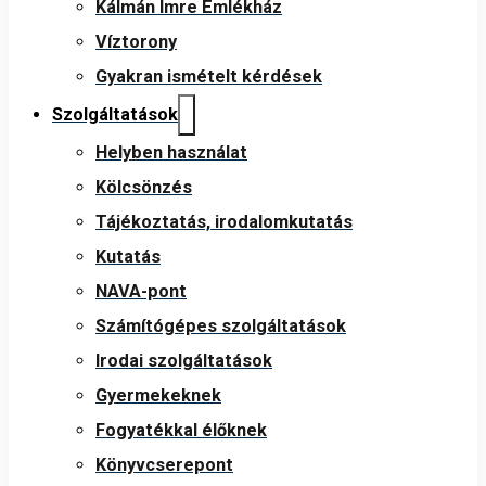
Kálmán Imre Emlékház
Víztorony
Gyakran ismételt kérdések
Szolgáltatások
Helyben használat
Kölcsönzés
Tájékoztatás, irodalomkutatás
Kutatás
NAVA-pont
Számítógépes szolgáltatások
Irodai szolgáltatások
Gyermekeknek
Fogyatékkal élőknek
Könyvcserepont