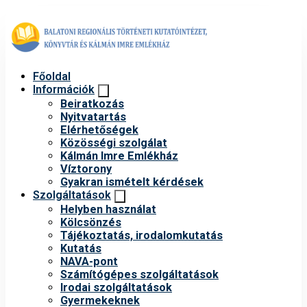
Főoldal
Információk
Beiratkozás
Nyitvatartás
Elérhetőségek
Közösségi szolgálat
Kálmán Imre Emlékház
Víztorony
Gyakran ismételt kérdések
Szolgáltatások
Helyben használat
Kölcsönzés
Tájékoztatás, irodalomkutatás
Kutatás
NAVA-pont
Számítógépes szolgáltatások
Irodai szolgáltatások
Gyermekeknek