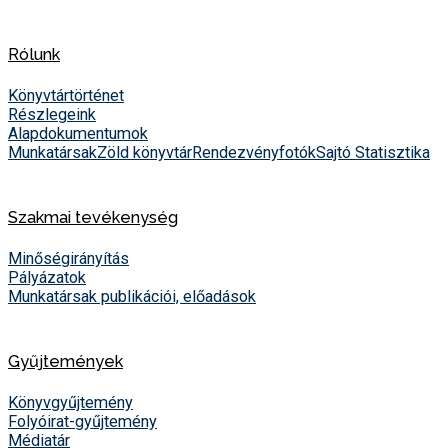
Rólunk
Könyvtártörténet
Részlegeink
Alapdokumentumok
Munkatársak
Zöld könyvtár
Rendezvényfotók
Sajtó
Statisztika
Szakmai tevékenység
Minőségirányítás
Pályázatok
Munkatársak publikációi, előadások
Gyűjtemények
Könyvgyűjtemény
Folyóirat-gyűjtemény
Médiatár