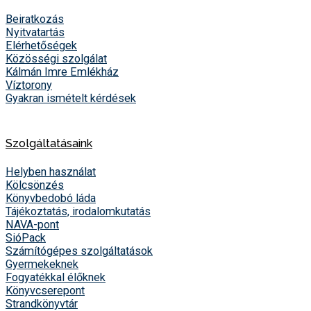
Beiratkozás
Nyitvatartás
Elérhetőségek
Közösségi szolgálat
Kálmán Imre Emlékház
Víztorony
Gyakran ismételt kérdések
Szolgáltatásaink
Helyben használat
Kölcsönzés
Könyvbedobó láda
Tájékoztatás, irodalomkutatás
NAVA-pont
SióPack
Számítógépes szolgáltatások
Gyermekeknek
Fogyatékkal élőknek
Könyvcserepont
Strandkönyvtár