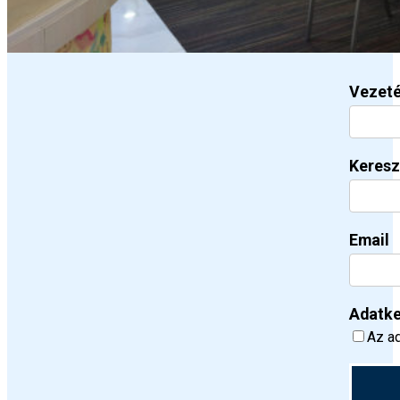
Vezet
Keresz
Email
Adatke
Az ad