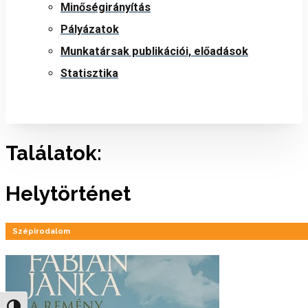
Minőségirányítás
Pályázatok
Munkatársak publikációi, előadások
Statisztika
Találatok:
Helytörténet
Szépirodalom