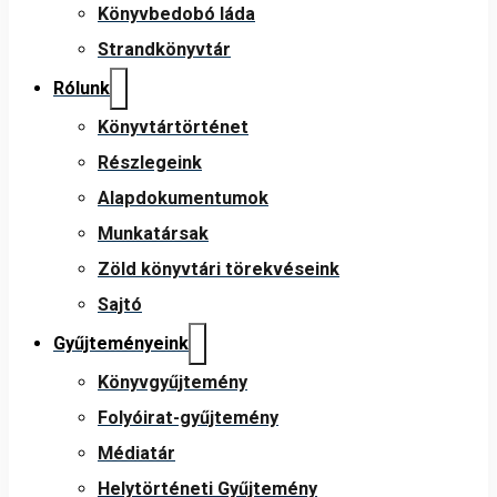
Könyvbedobó láda
Strandkönyvtár
Rólunk
Könyvtártörténet
Részlegeink
Alapdokumentumok
Munkatársak
Zöld könyvtári törekvéseink
Sajtó
Gyűjteményeink
Könyvgyűjtemény
Folyóirat-gyűjtemény
Médiatár
Helytörténeti Gyűjtemény