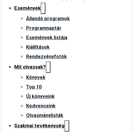
Események
Állandó programok
Programnaptár
Események listája
Kiállítások
Rendezvényfotók
Mit olvassak?
Könyvek
Top 10
Új könyveink
Kedvenceink
Olvasmánylisták
Szakmai tevékenység