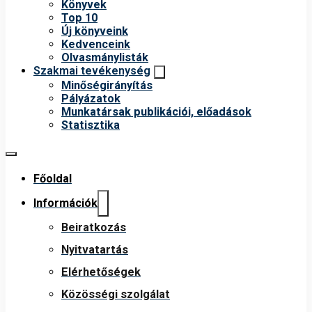
Könyvek
Top 10
Új könyveink
Kedvenceink
Olvasmánylisták
Szakmai tevékenység
Minőségirányítás
Pályázatok
Munkatársak publikációi, előadások
Statisztika
Főoldal
Információk
Beiratkozás
Nyitvatartás
Elérhetőségek
Közösségi szolgálat