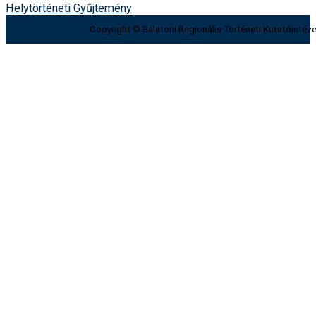
Helytörténeti Gyűjtemény
Copyright © Balatoni Regionális Történeti Kutatóintéze