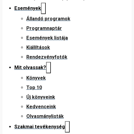
Események
Állandó programok
Programnaptár
Események listája
Kiállítások
Rendezvényfotók
Mit olvassak?
Könyvek
Top 10
Új könyveink
Kedvenceink
Olvasmánylisták
Szakmai tevékenység