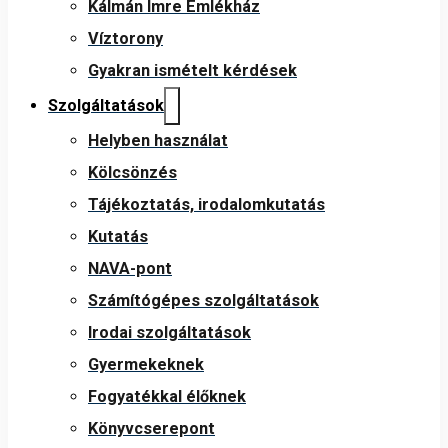
Kálmán Imre Emlékház
Víztorony
Gyakran ismételt kérdések
Szolgáltatások
Helyben használat
Kölcsönzés
Tájékoztatás, irodalomkutatás
Kutatás
NAVA-pont
Számítógépes szolgáltatások
Irodai szolgáltatások
Gyermekeknek
Fogyatékkal élőknek
Könyvcserepont