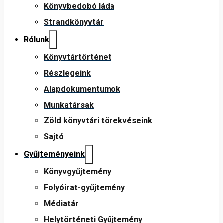
Könyvbedobó láda
Strandkönyvtár
Rólunk
Könyvtártörténet
Részlegeink
Alapdokumentumok
Munkatársak
Zöld könyvtári törekvéseink
Sajtó
Gyűjteményeink
Könyvgyűjtemény
Folyóirat-gyűjtemény
Médiatár
Helytörténeti Gyűjtemény