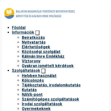
Főoldal
Információk
Beiratkozás
Nyitvatartás
Elérhetőségek
Közösségi szolgálat
Kálmán Imre Emlékház
Víztorony
Gyakran ismételt kérdések
Szolgáltatások
Helyben használat
Kölcsönzés
Tájékoztatás, irodalomkutatás
Kutatás
NAVA-pont
Számítógépes szolgáltatások
Irodai szolgáltatások
Gyermekeknek