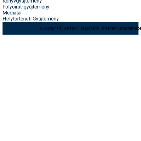
Könyvgyűjtemény
Folyóirat-gyűjtemény
Médiatár
Helytörténeti Gyűjtemény
Copyright © Balatoni Regionális Történeti Kutatóintéze