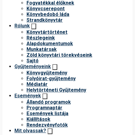
Fogyatékkal élőknek
Könyvcserepont
Könyvbedobó láda
Strandkönyvtár
Rólunk
Könyvtártörténet
Részlegeink
Alapdokumentumok
Munkatársak
Zöld könyvtári törekvéseink
Sajtó
Gyűjteményeink
Könyvgyűjtemény
Folyóirat-gyűjtemény
Médiatár
Helytörténeti Gyűjtemény
Események
Állandó programok
Programnaptár
Események listája
Kiállítások
Rendezvényfotók
Mit olvassak?