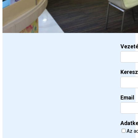
Vezet
Keresz
Email
Adatke
Az ad