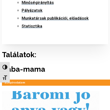
Minőségirányítás
Pályázatok
Munkatársak publikációi, előadások
Statisztika
Találatok:
Baba-mama
Nagy kontraszt váltása
Betűméret váltása
Szépirodalom