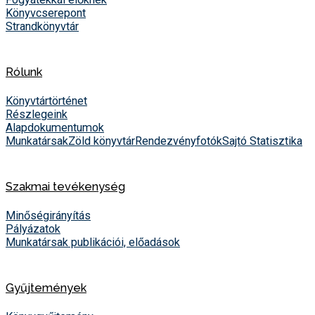
Könyvcserepont
Strandkönyvtár
Rólunk
Könyvtártörténet
Részlegeink
Alapdokumentumok
Munkatársak
Zöld könyvtár
Rendezvényfotók
Sajtó
Statisztika
Szakmai tevékenység
Minőségirányítás
Pályázatok
Munkatársak publikációi, előadások
Gyűjtemények