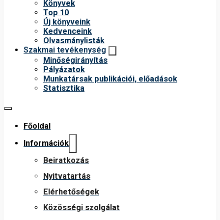
Könyvek
Top 10
Új könyveink
Kedvenceink
Olvasmánylisták
Szakmai tevékenység
Minőségirányítás
Pályázatok
Munkatársak publikációi, előadások
Statisztika
Főoldal
Információk
Beiratkozás
Nyitvatartás
Elérhetőségek
Közösségi szolgálat