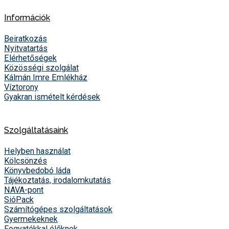
Információk
Beiratkozás
Nyitvatartás
Elérhetőségek
Közösségi szolgálat
Kálmán Imre Emlékház
Víztorony
Gyakran ismételt kérdések
Szolgáltatásaink
Helyben használat
Kölcsönzés
Könyvbedobó láda
Tájékoztatás, irodalomkutatás
NAVA-pont
SióPack
Számítógépes szolgáltatások
Gyermekeknek
Fogyatékkal élőknek