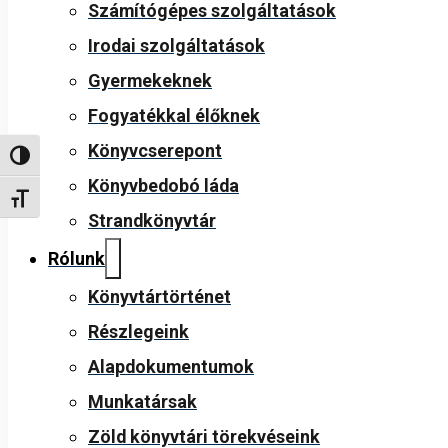
Számítógépes szolgáltatások
Irodai szolgáltatások
Gyermekeknek
Fogyatékkal élőknek
Könyvcserepont
Nagy kontraszt váltása
Könyvbedobó láda
Betűméret váltása
Strandkönyvtár
Rólunk
Könyvtártörténet
Részlegeink
Alapdokumentumok
Munkatársak
Zöld könyvtári törekvéseink