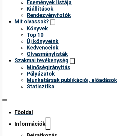
Események listája
Kiállítások
Rendezvényfotók
Mit olvassak?
Könyvek
Top 10
Új könyveink
Kedvenceink
Olvasmánylisták
Szakmai tevékenység
Minőségirányítás
Pályázatok
Munkatársak publikációi, előadások
Statisztika
Főoldal
Információk
Beiratkozás