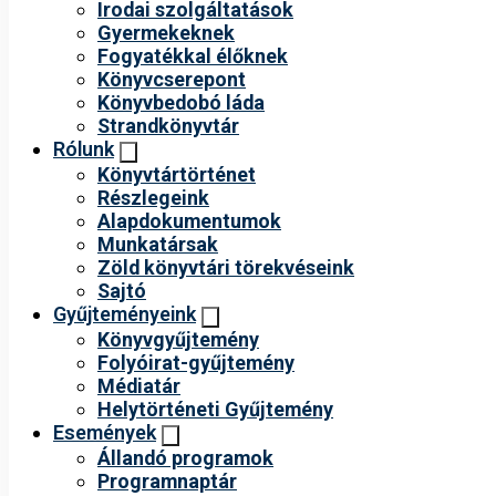
Irodai szolgáltatások
Gyermekeknek
Fogyatékkal élőknek
Könyvcserepont
Könyvbedobó láda
Strandkönyvtár
Rólunk
Könyvtártörténet
Részlegeink
Alapdokumentumok
Munkatársak
Zöld könyvtári törekvéseink
Sajtó
Gyűjteményeink
Könyvgyűjtemény
Folyóirat-gyűjtemény
Médiatár
Helytörténeti Gyűjtemény
Események
Állandó programok
Programnaptár