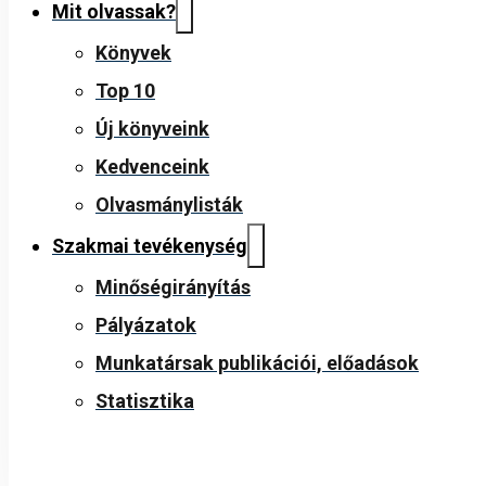
Mit olvassak?
Könyvek
Top 10
Új könyveink
Kedvenceink
Olvasmánylisták
Szakmai tevékenység
Minőségirányítás
Pályázatok
Munkatársak publikációi, előadások
Statisztika