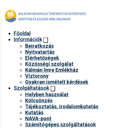
Főoldal
Információk
Beiratkozás
Nyitvatartás
Elérhetőségek
Közösségi szolgálat
Kálmán Imre Emlékház
Víztorony
Gyakran ismételt kérdések
Szolgáltatások
Helyben használat
Kölcsönzés
Tájékoztatás, irodalomkutatás
Kutatás
NAVA-pont
Számítógépes szolgáltatások