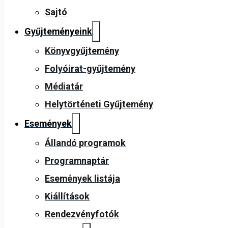
Sajtó
Gyűjteményeink
Könyvgyűjtemény
Folyóirat-gyűjtemény
Médiatár
Helytörténeti Gyűjtemény
Események
Állandó programok
Programnaptár
Események listája
Kiállítások
Rendezvényfotók